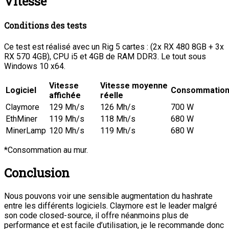
Vitesse
Conditions des tests
Ce test est réalisé avec un Rig 5 cartes : (2x RX 480 8GB + 3x
RX 570 4GB), CPU i5 et 4GB de RAM DDR3. Le tout sous
Windows 10 x64.
Vitesse
Vitesse moyenne
Logiciel
Consommation
affichée
réelle
Claymore
129 Mh/s
126 Mh/s
700 W
EthMiner
119 Mh/s
118 Mh/s
680 W
MinerLamp
120 Mh/s
119 Mh/s
680 W
*Consommation au mur.
Conclusion
Nous pouvons voir une sensible augmentation du hashrate
entre les différents logiciels. Claymore est le leader malgré
son code closed-source, il offre néanmoins plus de
performance et est facile d’utilisation, je le recommande donc