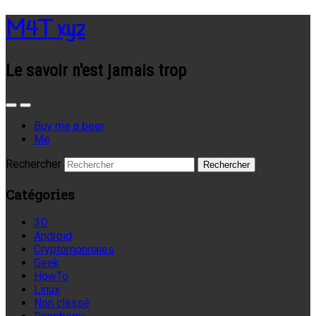
M4T xyz
Le savoir n'est jamais trop
Buy me a beer
Me
Rechercher
Catégories
3D
Android
Cryptomonnaies
Geek
HowTo
Linux
Non classé