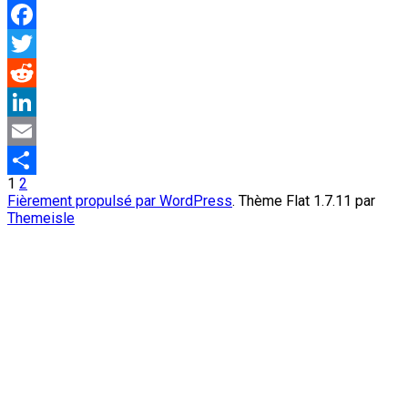
Facebook
Twitter
Reddit
LinkedIn
Email
Pagination
1
2
Partager
Fièrement propulsé par WordPress
. Thème Flat 1.7.11 par
des
Themeisle
publications