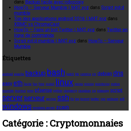
dans
Backup facile avec robocopy
HowTo – Serveur Mumble | M4T xyz
dans
Script init.d
mumble
Top des applications android 2016 | M4T xyz
dans
XBMC vs ChromeCast
HowTo – Faire un bot Twitter | M4T xyz
dans
Twitter en
ligne de commande
Script init.d mumble | M4T xyz
dans
HowTo – Serveur
Mumble
Étiquettes
bash
backup
dns
debian
android
apache
batch
btc
caméra
cm
linux
eth
easy
facile
fan
free
install
memo
mining
monitoring
motion
pfsense
script
mumble
murmur
ovpn
python
raspberry
raspbian
rig
robocopy
server
ssh
serveur
service
tls
top
torrent
twitter
vpn
webcam
wifi
windows
zcash
windows server
Catégorie :
Cryptomonnaies