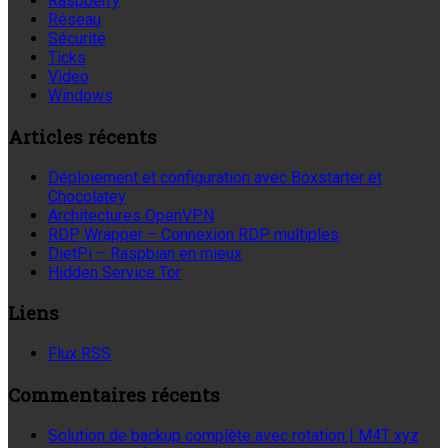
Raspberry
Réseau
Sécurité
Ticks
Video
Windows
Articles récents
Déploiement et configuration avec Boxstarter et
Chocolatey
Architectures OpenVPN
RDP Wrapper – Connexion RDP multiples
DietPi – Raspbian en mieux
Hidden Service Tor
Liens
Flux RSS
Commentaires récents
Solution de backup complète avec rotation | M4T xyz