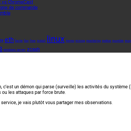
 vs ChromeCast
 ligne de commande
umble
linux
eth
sy
facile
fan
free
install
memo
mining
monitoring
motion
mumble
mur
s
zcash
windows server
, c’est un démon qui parse (surveille) les activités du système (
s ou les attaques par force brute.
du service, je vais plutôt vous partager mes observations.