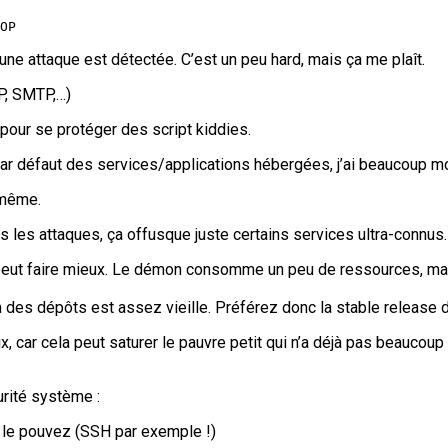
OP
ne attaque est détectée. C’est un peu hard, mais ça me plaît.
P, SMTP,…)
t pour se protéger des script kiddies.
par défaut des services/applications hébergées, j’ai beaucoup m
 même.
s les attaques, ça offusque juste certains services ultra-connus.
eut faire mieux. Le démon consomme un peu de ressources, mais ç
on des dépôts est assez vieille. Préférez donc la stable release 
ix, car cela peut saturer le pauvre petit qui n’a déjà pas beauco
urité système :
 le pouvez (SSH par exemple !)