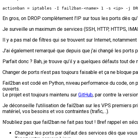
actionban = iptables -I fail2ban-<name> 1 -s <ip> -j DR
En gros, on DROP complètement l’IP sur tous les ports dès qu’u
Je surveille un maximum de services (SSH, HTTP, HTTPS, IMA
Il y a pas mal de filtres qui se trouvent sur Internet, notammen
J’ai également remarqué que depuis que j’ai changé les ports 
Parfait donc ? Bah, je trouve qu’il y a quelques défauts tout de
Changer de ports n’est pas toujours faisable et ça ne bloque pa
Fail2ban est codé en Python, niveau performance du code, on p
ouverts.
Le projet est toujours maintenu sur
GitHub
, par contre la versi
Je déconseille l’utilisation de fail2ban sur les VPS premiers pr
matériel, vos besoins et vos contraintes (trafic,…).
N’oubliez pas que fail2ban ne fait pas tout ! Bref rappel en séc
Changez les ports par défaut des services dès que vous