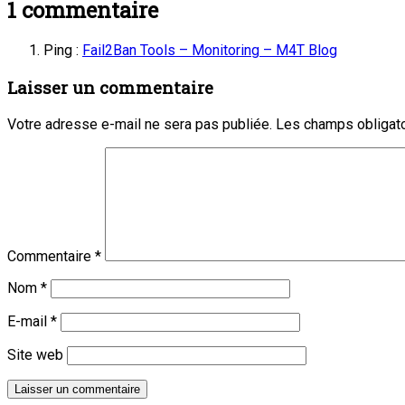
:
1
commentaire
l’article
Ping :
Fail2Ban Tools – Monitoring – M4T Blog
Laisser un commentaire
Votre adresse e-mail ne sera pas publiée.
Les champs obligato
Commentaire
*
Nom
*
E-mail
*
Site web