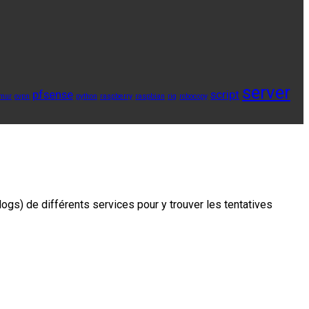
server
pfsense
script
mur
ovpn
python
raspberry
raspbian
rig
robocopy
logs) de différents services pour y trouver les tentatives