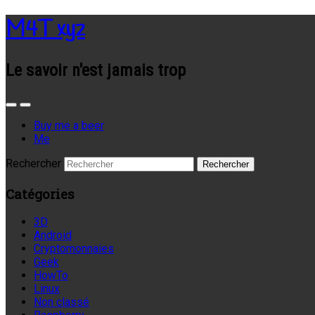
M4T xyz
Le savoir n'est jamais trop
Buy me a beer
Me
Rechercher
Catégories
3D
Android
Cryptomonnaies
Geek
HowTo
Linux
Non classé