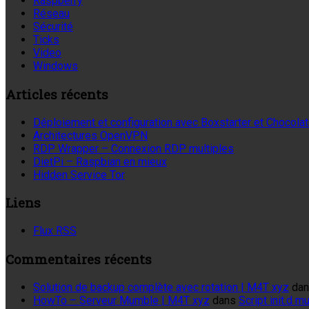
Raspberry
Réseau
Sécurité
Ticks
Video
Windows
Articles récents
Déploiement et configuration avec Boxstarter et Chocola
Architectures OpenVPN
RDP Wrapper – Connexion RDP multiples
DietPi – Raspbian en mieux
Hidden Service Tor
Liens
Flux RSS
Commentaires récents
Solution de backup complète avec rotation | M4T xyz
da
HowTo – Serveur Mumble | M4T xyz
dans
Script init.d 