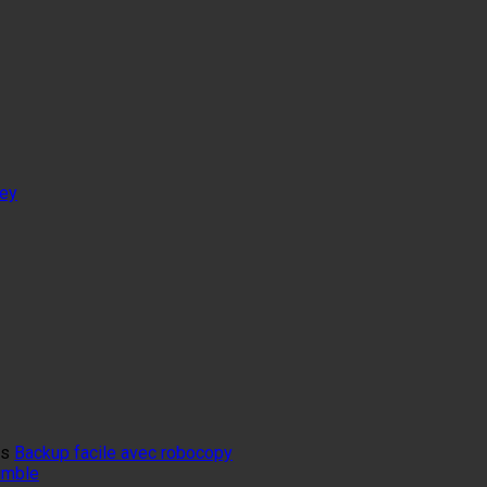
tey
ns
Backup facile avec robocopy
mumble