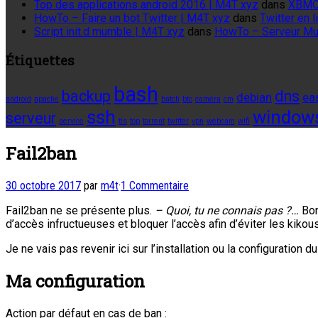
Top des applications android 2016 | M4T xyz
dans
XBMC
HowTo – Faire un bot Twitter | M4T xyz
dans
Twitter en
Script init.d mumble | M4T xyz
dans
HowTo – Serveur M
Étiquettes
bash
backup
dns
debian
ea
android
apache
batch
btc
caméra
cm
ssh
window
serveur
service
tls
top
torrent
twitter
vpn
webcam
wifi
Fail2ban
30 octobre 2017
par
m4t
·
1 Commentaire
Fail2ban ne se présente plus.
– Quoi, tu ne connais pas ?…
Bon
d’accès infructueuses et bloquer l’accès afin d’éviter les kikou
Je ne vais pas revenir ici sur l’installation ou la configuration 
Ma configuration
Action par défaut en cas de ban :