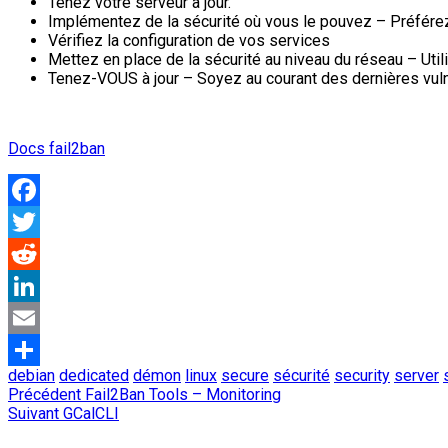
Tenez votre serveur à jour.
Implémentez de la sécurité où vous le pouvez – Préfér
Vérifiez la configuration de vos services
Mettez en place de la sécurité au niveau du réseau – Uti
Tenez-VOUS à jour – Soyez au courant des dernières vulné
Docs fail2ban
Facebook
Twitter
Reddit
LinkedIn
Email
debian
dedicated
démon
linux
secure
sécurité
security
server
Partager
Navigation
Article
Précédent
Fail2Ban Tools – Monitoring
Article
précédent
Suivant
GCalCLI
de
suivant
: