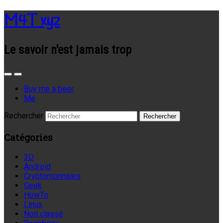
M4T xyz
Le savoir n'est jamais trop
Buy me a beer
Me
Rechercher
Catégories
3D
Android
Cryptomonnaies
Geek
HowTo
Linux
Non classé