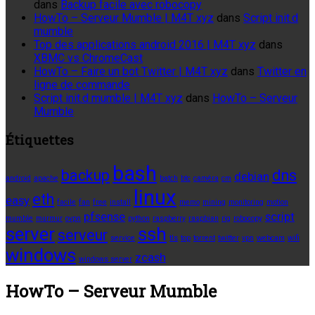
dans
Backup facile avec robocopy
HowTo – Serveur Mumble | M4T xyz
dans
Script init.d
mumble
Top des applications android 2016 | M4T xyz
dans
XBMC vs ChromeCast
HowTo – Faire un bot Twitter | M4T xyz
dans
Twitter en
ligne de commande
Script init.d mumble | M4T xyz
dans
HowTo – Serveur
Mumble
Étiquettes
bash
backup
dns
debian
android
apache
batch
btc
caméra
cm
linux
eth
easy
facile
fan
free
install
memo
mining
monitoring
motion
pfsense
script
mumble
murmur
ovpn
python
raspberry
raspbian
rig
robocopy
server
ssh
serveur
service
tls
top
torrent
twitter
vpn
webcam
wifi
windows
zcash
windows server
HowTo – Serveur Mumble