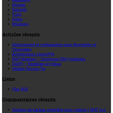
Raspberry
Réseau
Sécurité
Ticks
Video
Windows
Articles récents
Déploiement et configuration avec Boxstarter et
Chocolatey
Architectures OpenVPN
RDP Wrapper – Connexion RDP multiples
DietPi – Raspbian en mieux
Hidden Service Tor
Liens
Flux RSS
Commentaires récents
Solution de backup complète avec rotation | M4T xyz