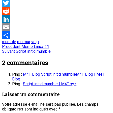
Facebook
Twitter
Reddit
LinkedIn
Email
mumble
murmur
voip
Partager
Navigation
Article
Précédent
Memo Linux #1
Article
précédent
Suivant
Script init.d mumble
de
suivant
:
:
2
commentaires
l’article
Ping :
M4T Blog Script init.d mumbleM4T Blog | M4T
Blog
Ping :
Script init.d mumble | M4T xyz
Laisser un commentaire
Votre adresse e-mail ne sera pas publiée.
Les champs
obligatoires sont indiqués avec
*