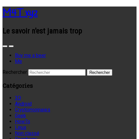
M4T xyz
Le savoir n'est jamais trop
Buy me a beer
Me
Rechercher
Catégories
3D
Android
Cryptomonnaies
Geek
HowTo
Linux
Non classé