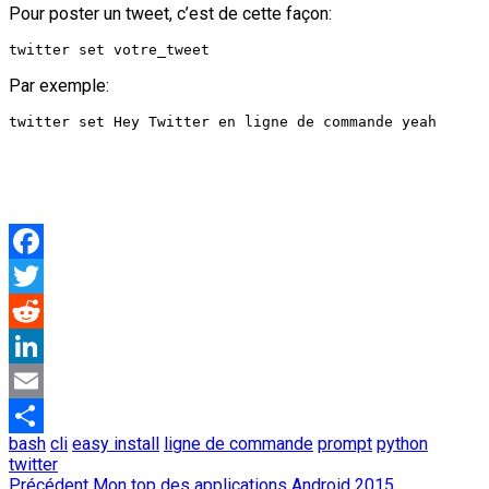
Pour poster un tweet, c’est de cette façon:
twitter set votre_tweet
Par exemple:
twitter set Hey Twitter en ligne de commande yeah
Facebook
Twitter
Reddit
LinkedIn
Email
bash
cli
easy install
ligne de commande
prompt
python
Partager
twitter
Article
Précédent
Mon top des applications Android 2015