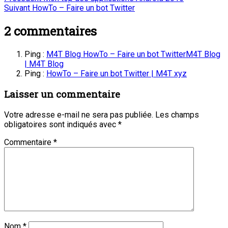
Navigation
Article
précédent
Suivant
HowTo – Faire un bot Twitter
de
suivant
:
:
2
commentaires
l’article
Ping :
M4T Blog HowTo – Faire un bot TwitterM4T Blog
| M4T Blog
Ping :
HowTo – Faire un bot Twitter | M4T xyz
Laisser un commentaire
Votre adresse e-mail ne sera pas publiée.
Les champs
obligatoires sont indiqués avec
*
Commentaire
*
Nom
*