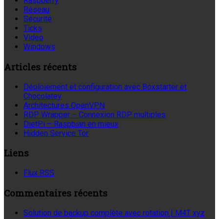
Raspberry
Réseau
Sécurité
Ticks
Video
Windows
Articles récents
Déploiement et configuration avec Boxstarter et
Chocolatey
Architectures OpenVPN
RDP Wrapper – Connexion RDP multiples
DietPi – Raspbian en mieux
Hidden Service Tor
Liens
Flux RSS
Commentaires récents
Solution de backup complète avec rotation | M4T xyz