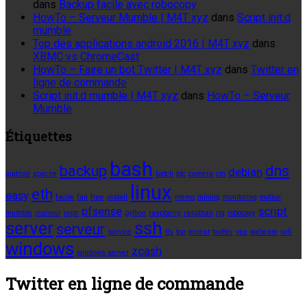
dans
Backup facile avec robocopy
HowTo – Serveur Mumble | M4T xyz
dans
Script init.d
mumble
Top des applications android 2016 | M4T xyz
dans
XBMC vs ChromeCast
HowTo – Faire un bot Twitter | M4T xyz
dans
Twitter en
ligne de commande
Script init.d mumble | M4T xyz
dans
HowTo – Serveur
Mumble
Étiquettes
bash
backup
dns
debian
android
apache
batch
btc
caméra
cm
linux
eth
easy
facile
fan
free
install
memo
mining
monitoring
motion
pfsense
script
mumble
murmur
ovpn
python
raspberry
raspbian
rig
robocopy
server
ssh
serveur
service
tls
top
torrent
twitter
vpn
webcam
wifi
windows
zcash
windows server
Twitter en ligne de commande