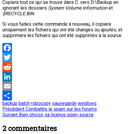
Copiera tout ce qui se trouve dans C: vers D:\Backup en
ignorant les dossiers
System Volume Information
et
$RECYCLE.BIN
.
Si vous faites cette commande à nouveau, il copiera
uniquement les fichiers qui ont été changés ou ajoutés, et
supprimera les fichiers qui ont été supprimés à la source.
Facebook
Twitter
Reddit
LinkedIn
Email
backup
batch
robocopy
sauvegarde
windows
Partager
Navigation
Article
Précédent
Combattre le spam sur les forums
Article
précédent
Suivant
Bien choisir sa licence open-source
de
suivant
:
:
2
commentaires
l’article