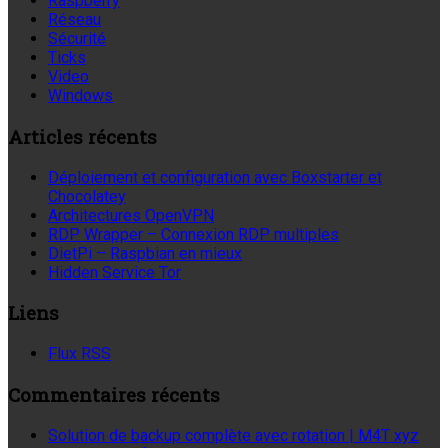
Raspberry
Réseau
Sécurité
Ticks
Video
Windows
Articles récents
Déploiement et configuration avec Boxstarter et
Chocolatey
Architectures OpenVPN
RDP Wrapper – Connexion RDP multiples
DietPi – Raspbian en mieux
Hidden Service Tor
Liens
Flux RSS
Commentaires récents
Solution de backup complète avec rotation | M4T xyz