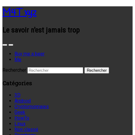
M4T xyz
Le savoir n'est jamais trop
Buy me a beer
Me
Rechercher
Catégories
3D
Android
Cryptomonnaies
Geek
HowTo
Linux
Non classé