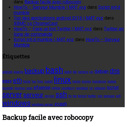
dans
Backup facile avec robocopy
HowTo – Serveur Mumble | M4T xyz
dans
Script init.d
mumble
Top des applications android 2016 | M4T xyz
dans
XBMC vs ChromeCast
HowTo – Faire un bot Twitter | M4T xyz
dans
Twitter en
ligne de commande
Script init.d mumble | M4T xyz
dans
HowTo – Serveur
Mumble
Étiquettes
bash
backup
dns
debian
android
apache
batch
btc
caméra
cm
linux
eth
easy
facile
fan
free
install
memo
mining
monitoring
motion
pfsense
script
mumble
murmur
ovpn
python
raspberry
raspbian
rig
robocopy
server
ssh
serveur
service
tls
top
torrent
twitter
vpn
webcam
wifi
windows
zcash
windows server
Backup facile avec robocopy