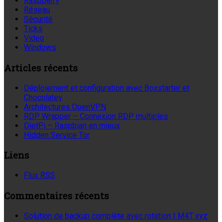
Raspberry
Réseau
Sécurité
Ticks
Video
Windows
Articles récents
Déploiement et configuration avec Boxstarter et
Chocolatey
Architectures OpenVPN
RDP Wrapper – Connexion RDP multiples
DietPi – Raspbian en mieux
Hidden Service Tor
Liens
Flux RSS
Commentaires récents
Solution de backup complète avec rotation | M4T xyz