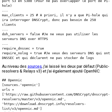
port 53 en 5300 (Pour ne pas overlapper le port de Pi-
hole)
...
max_clients = 25 # A priori, il n'y a que Pi-hole qui
ira interroger DNSCrypt, donc pas besoin de 250
clients
...
doh_servers = false #Je ne veux pas utiliser les
serveurs DNS over HTTPS
...
require_dnssec = true
require_nolog = true #Je veux des serveurs DNS qui ont
DNSSEC et qui déclarent ne pas stocker de logs
Au niveau des
sources
, j’ai laissé les deux par défaut (Public-
resolvers & Relays v3) et j’ai également ajouté OpenNIC:
## Opennic
[sources.'opennic']
urls =
['https://raw.githubusercontent.com/DNSCrypt/dnscrypt-
resolvers/master/v3/opennic.md',
'https://download.dnscrypt.info/resolvers-
list/v3/opennic.md']