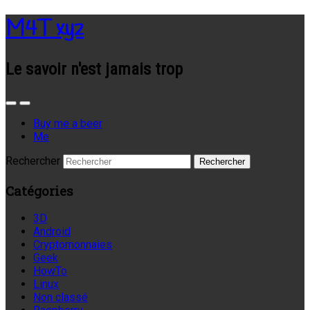
M4T xyz
Le savoir n'est jamais trop
Buy me a beer
Me
Rechercher
Catégories
3D
Android
Cryptomonnaies
Geek
HowTo
Linux
Non classé