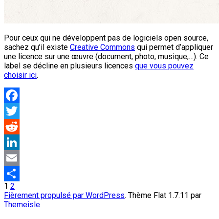
Pour ceux qui ne développent pas de logiciels open source,
sachez qu’il existe
Creative Commons
qui permet d’appliquer
une licence sur une œuvre (document, photo, musique,…). Ce
label se décline en plusieurs licences
que vous pouvez
choisir ici
.
Facebook
Twitter
Reddit
LinkedIn
Email
Pagination
1
2
Partager
Fièrement propulsé par WordPress
. Thème Flat 1.7.11 par
des
Themeisle