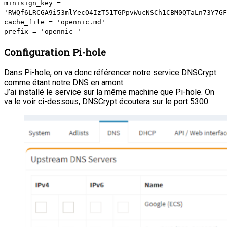
minisign_key =
'RWQf6LRCGA9i53mlYecO4IzT51TGPpvWucNSCh1CBM0QTaLn73Y7GF
cache_file = 'opennic.md'
prefix = 'opennic-'
Configuration Pi-hole
Dans Pi-hole, on va donc référencer notre service DNSCrypt
comme étant notre DNS en amont.
J’ai installé le service sur la même machine que Pi-hole. On
va le voir ci-dessous, DNSCrypt écoutera sur le port 5300.