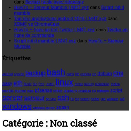
dans
Backup facile avec robocopy
HowTo – Serveur Mumble | M4T xyz
dans
Script init.d
mumble
Top des applications android 2016 | M4T xyz
dans
XBMC vs ChromeCast
HowTo – Faire un bot Twitter | M4T xyz
dans
Twitter en
ligne de commande
Script init.d mumble | M4T xyz
dans
HowTo – Serveur
Mumble
Étiquettes
bash
backup
dns
debian
android
apache
batch
btc
caméra
cm
linux
eth
easy
facile
fan
free
install
memo
mining
monitoring
motion
pfsense
script
mumble
murmur
ovpn
python
raspberry
raspbian
rig
robocopy
server
ssh
serveur
service
tls
top
torrent
twitter
vpn
webcam
wifi
windows
zcash
windows server
Catégorie :
Non classé