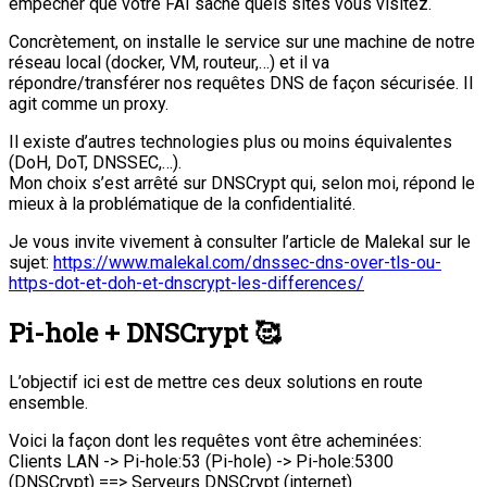
empêcher que votre FAI sache quels sites vous visitez.
Concrètement, on installe le service sur une machine de notre
réseau local (docker, VM, routeur,…) et il va
répondre/transférer nos requêtes DNS de façon sécurisée. Il
agit comme un proxy.
Il existe d’autres technologies plus ou moins équivalentes
(DoH, DoT, DNSSEC,…).
Mon choix s’est arrêté sur DNSCrypt qui, selon moi, répond le
mieux à la problématique de la confidentialité.
Je vous invite vivement à consulter l’article de Malekal sur le
sujet:
https://www.malekal.com/dnssec-dns-over-tls-ou-
https-dot-et-doh-et-dnscrypt-les-differences/
Pi-hole + DNSCrypt 🥰
L’objectif ici est de mettre ces deux solutions en route
ensemble.
Voici la façon dont les requêtes vont être acheminées:
Clients LAN -> Pi-hole:53 (Pi-hole) -> Pi-hole:5300
(DNSCrypt) ==> Serveurs DNSCrypt (internet)