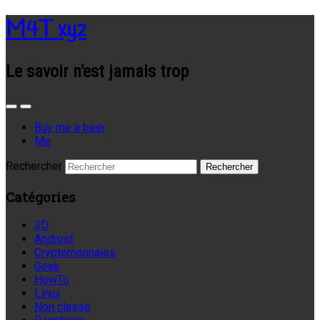
M4T xyz
Le savoir n'est jamais trop
Buy me a beer
Me
Rechercher
Catégories
3D
Android
Cryptomonnaies
Geek
HowTo
Linux
Non classé