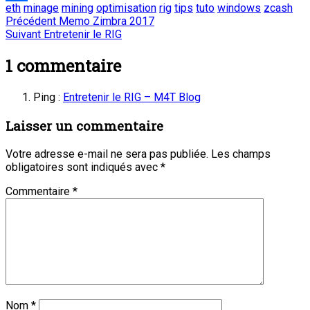
eth
minage
mining
optimisation
rig
tips
tuto
windows
zcash
Partager
Navigation
Article
Précédent
Memo Zimbra 2017
Article
précédent
Suivant
Entretenir le RIG
de
suivant
:
:
1
commentaire
l’article
Ping :
Entretenir le RIG – M4T Blog
Laisser un commentaire
Votre adresse e-mail ne sera pas publiée.
Les champs
obligatoires sont indiqués avec
*
Commentaire
*
Nom
*