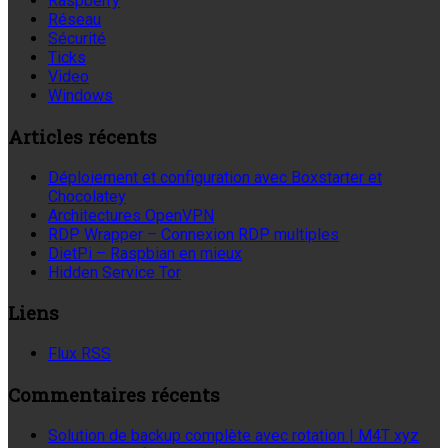
Raspberry
Réseau
Sécurité
Ticks
Video
Windows
Articles récents
Déploiement et configuration avec Boxstarter et
Chocolatey
Architectures OpenVPN
RDP Wrapper – Connexion RDP multiples
DietPi – Raspbian en mieux
Hidden Service Tor
Liens
Flux RSS
Commentaires récents
Solution de backup complète avec rotation | M4T xyz