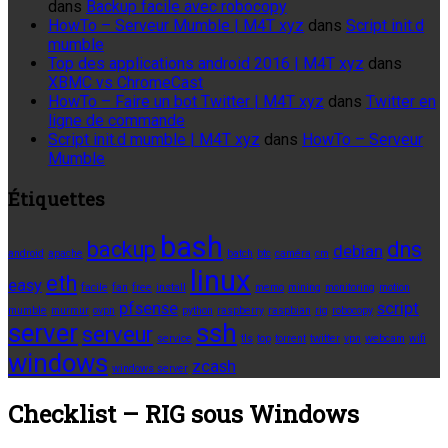
dans
Backup facile avec robocopy
HowTo – Serveur Mumble | M4T xyz
dans
Script init.d
mumble
Top des applications android 2016 | M4T xyz
dans
XBMC vs ChromeCast
HowTo – Faire un bot Twitter | M4T xyz
dans
Twitter en
ligne de commande
Script init.d mumble | M4T xyz
dans
HowTo – Serveur
Mumble
Étiquettes
bash
backup
dns
debian
android
apache
batch
btc
caméra
cm
linux
eth
easy
facile
fan
free
install
memo
mining
monitoring
motion
pfsense
script
mumble
murmur
ovpn
python
raspberry
raspbian
rig
robocopy
server
ssh
serveur
service
tls
top
torrent
twitter
vpn
webcam
wifi
windows
zcash
windows server
Checklist – RIG sous Windows