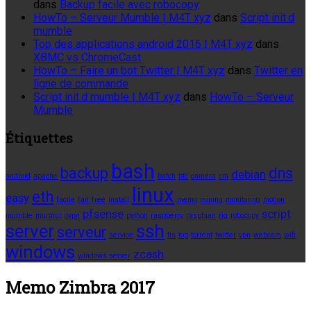
dans
Backup facile avec robocopy
HowTo – Serveur Mumble | M4T xyz
dans
Script init.d
mumble
Top des applications android 2016 | M4T xyz
dans
XBMC vs ChromeCast
HowTo – Faire un bot Twitter | M4T xyz
dans
Twitter en
ligne de commande
Script init.d mumble | M4T xyz
dans
HowTo – Serveur
Mumble
Étiquettes
bash
backup
dns
debian
android
apache
batch
btc
caméra
cm
linux
eth
easy
facile
fan
free
install
memo
mining
monitoring
motion
pfsense
script
mumble
murmur
ovpn
python
raspberry
raspbian
rig
robocopy
server
ssh
serveur
service
tls
top
torrent
twitter
vpn
webcam
wifi
windows
zcash
windows server
Memo Zimbra 2017