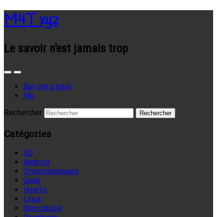
M4T xyz
Le savoir n'est jamais trop
Buy me a beer
Me
Rechercher
Catégories
3D
Android
Cryptomonnaies
Geek
HowTo
Linux
Non classé