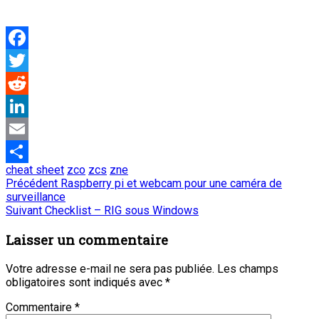
Facebook
Twitter
Reddit
LinkedIn
Email
cheat sheet
zco
zcs
zne
Partager
Navigation
Article
Précédent
Raspberry pi et webcam pour une caméra de
précédent
surveillance
de
Article
:
Suivant
Checklist – RIG sous Windows
suivant
l’article
:
Laisser un commentaire
Votre adresse e-mail ne sera pas publiée.
Les champs
obligatoires sont indiqués avec
*
Commentaire
*