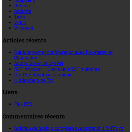
Raspberry
Réseau
Sécurité
Ticks
Video
Windows
Articles récents
Déploiement et configuration avec Boxstarter et
Chocolatey
Architectures OpenVPN
RDP Wrapper – Connexion RDP multiples
DietPi – Raspbian en mieux
Hidden Service Tor
Liens
Flux RSS
Commentaires récents
Solution de backup complète avec rotation | M4T xyz