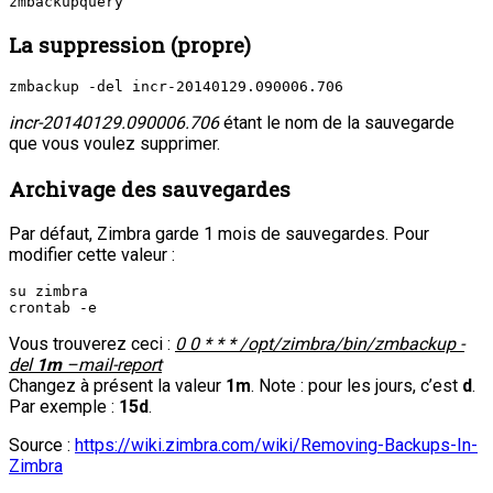
zmbackupquery
La suppression (propre)
zmbackup -del incr-20140129.090006.706
incr-20140129.090006.706
étant le nom de la sauvegarde
que vous voulez supprimer.
Archivage des sauvegardes
Par défaut, Zimbra garde 1 mois de sauvegardes. Pour
modifier cette valeur :
su zimbra

crontab -e
Vous trouverez ceci :
0 0 * * * /opt/zimbra/bin/zmbackup -
del
1m
–mail-report
Changez à présent la valeur
1m
. Note : pour les jours, c’est
d
.
Par exemple :
15d
.
Source :
https://wiki.zimbra.com/wiki/Removing-Backups-In-
Zimbra