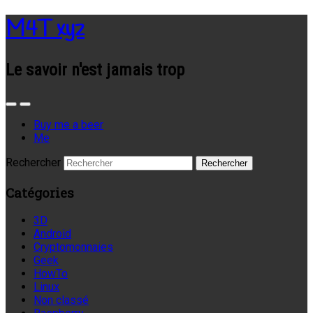
M4T xyz
Le savoir n'est jamais trop
Buy me a beer
Me
Rechercher
Catégories
3D
Android
Cryptomonnaies
Geek
HowTo
Linux
Non classé