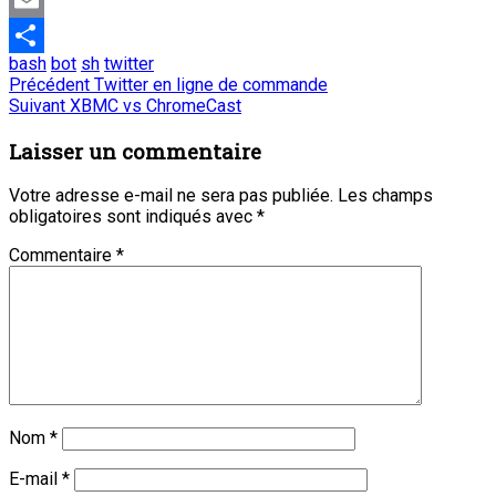
Email
bash
bot
sh
twitter
Partager
Navigation
Article
Précédent
Twitter en ligne de commande
Article
précédent
Suivant
XBMC vs ChromeCast
de
suivant
:
:
Laisser un commentaire
l’article
Votre adresse e-mail ne sera pas publiée.
Les champs
obligatoires sont indiqués avec
*
Commentaire
*
Nom
*
E-mail
*