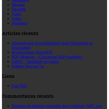
Raspberry
Réseau
Sécurité
Ticks
Video
Windows
Articles récents
Déploiement et configuration avec Boxstarter et
Chocolatey
Architectures OpenVPN
RDP Wrapper – Connexion RDP multiples
DietPi – Raspbian en mieux
Hidden Service Tor
Liens
Flux RSS
Commentaires récents
Solution de backup complète avec rotation | M4T xyz