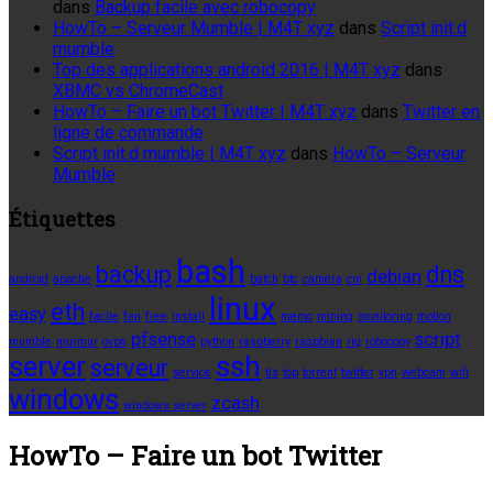
dans
Backup facile avec robocopy
HowTo – Serveur Mumble | M4T xyz
dans
Script init.d
mumble
Top des applications android 2016 | M4T xyz
dans
XBMC vs ChromeCast
HowTo – Faire un bot Twitter | M4T xyz
dans
Twitter en
ligne de commande
Script init.d mumble | M4T xyz
dans
HowTo – Serveur
Mumble
Étiquettes
bash
backup
dns
debian
android
apache
batch
btc
caméra
cm
linux
eth
easy
facile
fan
free
install
memo
mining
monitoring
motion
pfsense
script
mumble
murmur
ovpn
python
raspberry
raspbian
rig
robocopy
server
ssh
serveur
service
tls
top
torrent
twitter
vpn
webcam
wifi
windows
zcash
windows server
HowTo – Faire un bot Twitter