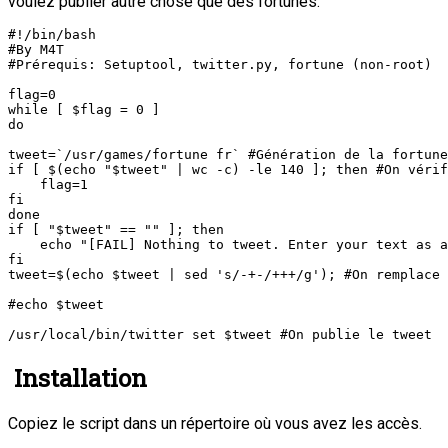
voulez publier autre chose que des fortunes.
#!/bin/bash

#By M4T

#Prérequis: Setuptool, twitter.py, fortune (non-root)

flag=0

while [ $flag = 0 ]

do

tweet=`/usr/games/fortune fr` #Génération de la fortune
if [ $(echo "$tweet" | wc -c) -le 140 ]; then #On vérif
    flag=1

fi

done

if [ "$tweet" == "" ]; then

    echo "[FAIL] Nothing to tweet. Enter your text as a
fi

tweet=$(echo $tweet | sed 's/-+-/+++/g'); #On remplace 
#echo $tweet

Installation
Copiez le script dans un répertoire où vous avez les accès.