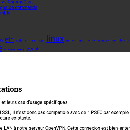
 vs ChromeCast
 ligne de commande
umble
linux
eth
sy
facile
fan
free
install
memo
mining
monitoring
motion
mumble
mur
s
zcash
windows server
rations
 et leurs cas d’usage spécifiques.
SL, il n’est donc pas compatible avec de l’IPSEC par exemple. C
ucture existante.
notre LAN à notre serveur OpenVPN. Cette connexion est bien-ente