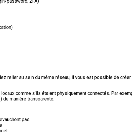
login/password, 2FA)
cation)
z relier au sein du même réseau, il vous est possible de créer u
 locaux comme s’ils étaient physiquement connectés. Par exempl
y) de manière transparente.
hevauchent pas
e
nnel