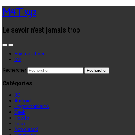
M4T xyz
Le savoir n'est jamais trop
Buy me a beer
Me
Rechercher
Catégories
3D
Android
Cryptomonnaies
Geek
HowTo
Linux
Non classé