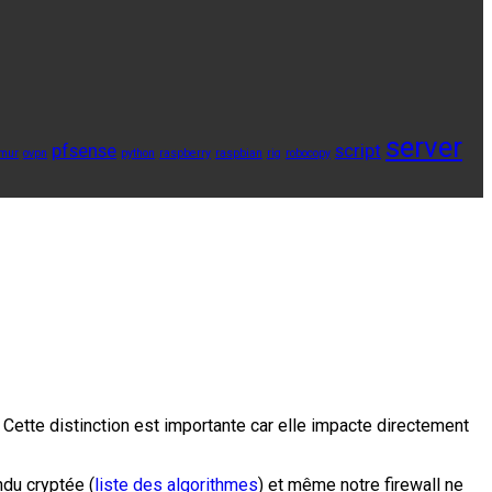
server
pfsense
script
mur
ovpn
python
raspberry
raspbian
rig
robocopy
ette distinction est importante car elle impacte directement
ndu cryptée (
liste des algorithmes
) et même notre firewall ne