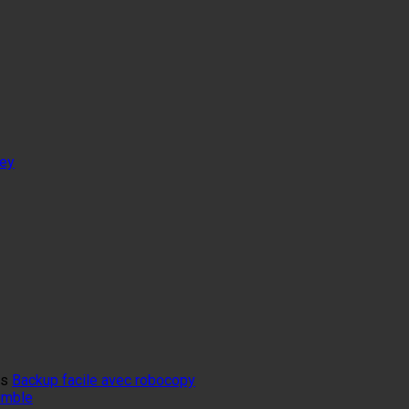
tey
ns
Backup facile avec robocopy
mumble