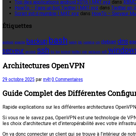
Top des applications android 2016 | M4T xyz
dans
XBMC
HowTo – Faire un bot Twitter | M4T xyz
dans
Twitter en
Script init.d mumble | M4T xyz
dans
HowTo – Serveur M
Étiquettes
bash
backup
dns
debian
ea
android
apache
batch
btc
caméra
cm
ssh
window
serveur
service
tls
top
torrent
twitter
vpn
webcam
wifi
Architectures OpenVPN
29 octobre 2025
par
m4t
·
0 Commentaires
Guide Complet des Différentes Configu
Rapide explications sur les différentes architectures OpenVPN
Si vous ne le savez pas, OpenVPN est une technologie de VPN S
les choix d’architecture et d’interopérabilité avec votre infrastr
On va donc connecter un client qui se trouve à l’intérieur de 