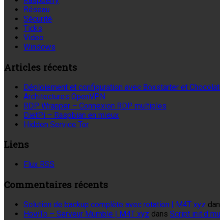
Raspberry
Réseau
Sécurité
Ticks
Video
Windows
Articles récents
Déploiement et configuration avec Boxstarter et Chocola
Architectures OpenVPN
RDP Wrapper – Connexion RDP multiples
DietPi – Raspbian en mieux
Hidden Service Tor
Liens
Flux RSS
Commentaires récents
Solution de backup complète avec rotation | M4T xyz
da
HowTo – Serveur Mumble | M4T xyz
dans
Script init.d 