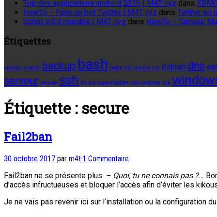
Top des applications android 2016 | M4T xyz
dans
XBMC
HowTo – Faire un bot Twitter | M4T xyz
dans
Twitter en
Script init.d mumble | M4T xyz
dans
HowTo – Serveur M
Étiquettes
bash
backup
dns
debian
ea
android
apache
batch
btc
caméra
cm
ssh
window
serveur
service
tls
top
torrent
twitter
vpn
webcam
wifi
Étiquette :
secure
Fail2ban
30 octobre 2017
par
m4t
·
1 Commentaire
Fail2ban ne se présente plus.
– Quoi, tu ne connais pas ?…
Bon
d’accès infructueuses et bloquer l’accès afin d’éviter les kikou
Je ne vais pas revenir ici sur l’installation ou la configuration 