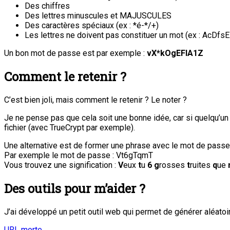
Des chiffres
Des lettres minuscules et MAJUSCULES
Des caractères spéciaux (ex : *é-*/+)
Les lettres ne doivent pas constituer un mot (ex : AcDfsE
Un bon mot de passe est par exemple :
vX*kOgEFlA1Z
Comment le retenir ?
C’est bien joli, mais comment le retenir ? Le noter ?
Je ne pense pas que cela soit une bonne idée, car si quelqu’un 
fichier (avec TrueCrypt par exemple).
Une alternative est de former une phrase avec le mot de passe, 
Par exemple le mot de passe : Vt6gTqmT
Vous trouvez une signification :
V
eux
t
u
6
g
rosses
t
ruites
q
ue
Des outils pour m’aider ?
J’ai développé un petit outil web qui permet de générer aléat
URL morte