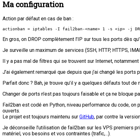
Ma configuration
Action par défaut en cas de ban :
actionban = iptables -I fail2ban-<name> 1 -s <ip> -j DR
En gros, on DROP complètement l’IP sur tous les ports dès qu’u
Je surveille un maximum de services (SSH, HTTP, HTTPS, IMA
Il y a pas mal de filtres qui se trouvent sur Internet, notammen
J’ai également remarqué que depuis que j’ai changé les ports 
Parfait donc ? Bah, je trouve qu’il y a quelques défauts tout de
Changer de ports n’est pas toujours faisable et ça ne bloque pa
Fail2ban est codé en Python, niveau performance du code, on p
ouverts.
Le projet est toujours maintenu sur
GitHub
, par contre la versi
Je déconseille l’utilisation de fail2ban sur les VPS premiers pr
matériel, vos besoins et vos contraintes (trafic,…).