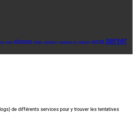
server
pfsense
script
mur
ovpn
python
raspberry
raspbian
rig
robocopy
logs) de différents services pour y trouver les tentatives