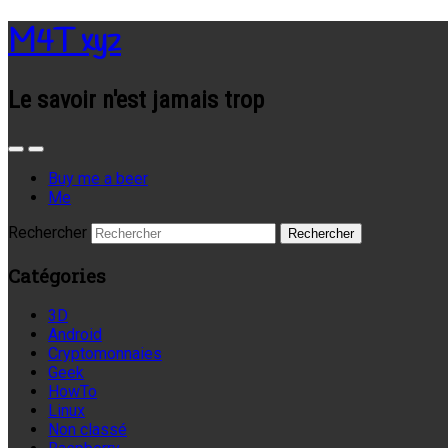
M4T xyz
Le savoir n'est jamais trop
Buy me a beer
Me
Rechercher
Catégories
3D
Android
Cryptomonnaies
Geek
HowTo
Linux
Non classé