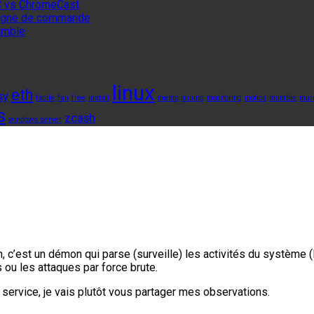
 vs ChromeCast
 ligne de commande
umble
linux
eth
sy
facile
fan
free
install
memo
mining
monitoring
motion
mumble
mur
s
zcash
windows server
, c’est un démon qui parse (surveille) les activités du système (
s ou les attaques par force brute.
du service, je vais plutôt vous partager mes observations.