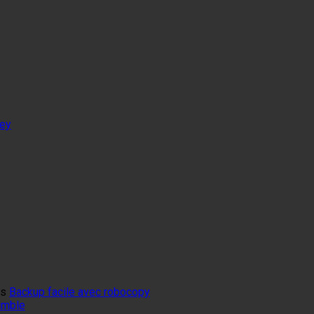
tey
ns
Backup facile avec robocopy
mumble