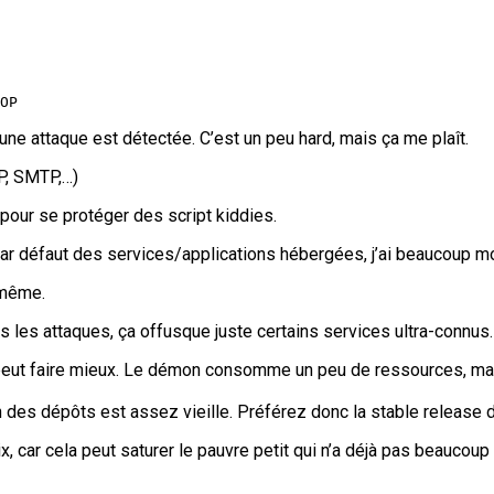
OP
ne attaque est détectée. C’est un peu hard, mais ça me plaît.
P, SMTP,…)
t pour se protéger des script kiddies.
par défaut des services/applications hébergées, j’ai beaucoup m
 même.
s les attaques, ça offusque juste certains services ultra-connus.
eut faire mieux. Le démon consomme un peu de ressources, mais ç
on des dépôts est assez vieille. Préférez donc la stable release 
ix, car cela peut saturer le pauvre petit qui n’a déjà pas beauco