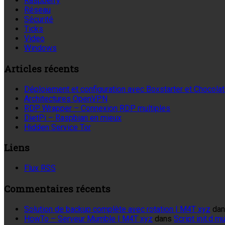
Raspberry
Réseau
Sécurité
Ticks
Video
Windows
Articles récents
Déploiement et configuration avec Boxstarter et Chocola
Architectures OpenVPN
RDP Wrapper – Connexion RDP multiples
DietPi – Raspbian en mieux
Hidden Service Tor
Liens
Flux RSS
Commentaires récents
Solution de backup complète avec rotation | M4T xyz
da
HowTo – Serveur Mumble | M4T xyz
dans
Script init.d 