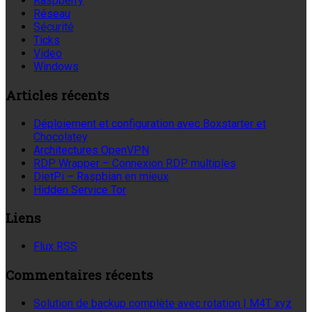
Raspberry
Réseau
Sécurité
Ticks
Video
Windows
Articles récents
Déploiement et configuration avec Boxstarter et
Chocolatey
Architectures OpenVPN
RDP Wrapper – Connexion RDP multiples
DietPi – Raspbian en mieux
Hidden Service Tor
Liens
Flux RSS
Commentaires récents
Solution de backup complète avec rotation | M4T xyz