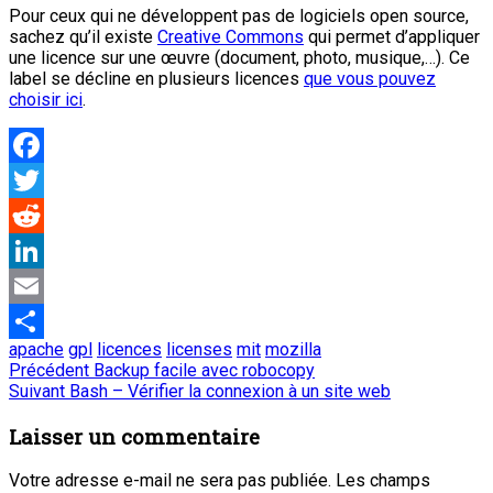
Pour ceux qui ne développent pas de logiciels open source,
sachez qu’il existe
Creative Commons
qui permet d’appliquer
une licence sur une œuvre (document, photo, musique,…). Ce
label se décline en plusieurs licences
que vous pouvez
choisir ici
.
Facebook
Twitter
Reddit
LinkedIn
Email
apache
gpl
licences
licenses
mit
mozilla
Partager
Navigation
Article
Précédent
Backup facile avec robocopy
Article
précédent
Suivant
Bash – Vérifier la connexion à un site web
de
suivant
:
:
Laisser un commentaire
l’article
Votre adresse e-mail ne sera pas publiée.
Les champs