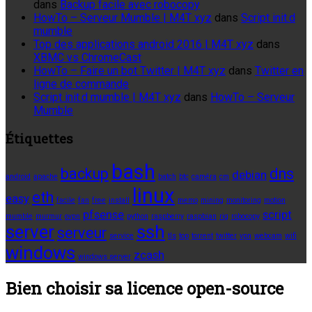
dans
Backup facile avec robocopy
HowTo – Serveur Mumble | M4T xyz
dans
Script init.d
mumble
Top des applications android 2016 | M4T xyz
dans
XBMC vs ChromeCast
HowTo – Faire un bot Twitter | M4T xyz
dans
Twitter en
ligne de commande
Script init.d mumble | M4T xyz
dans
HowTo – Serveur
Mumble
Étiquettes
bash
backup
dns
debian
android
apache
batch
btc
caméra
cm
linux
eth
easy
facile
fan
free
install
memo
mining
monitoring
motion
pfsense
script
mumble
murmur
ovpn
python
raspberry
raspbian
rig
robocopy
server
ssh
serveur
service
tls
top
torrent
twitter
vpn
webcam
wifi
windows
zcash
windows server
Bien choisir sa licence open-source