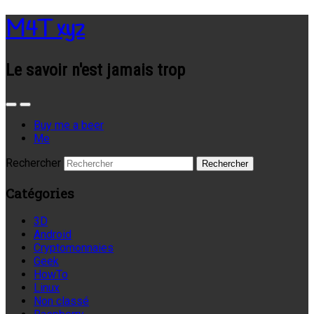
M4T xyz
Le savoir n'est jamais trop
Buy me a beer
Me
Rechercher
Catégories
3D
Android
Cryptomonnaies
Geek
HowTo
Linux
Non classé