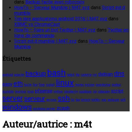
dans
Backup facile avec robocopy
HowTo – Serveur Mumble | M4T xyz
dans
Script init.d
mumble
Top des applications android 2016 | M4T xyz
dans
XBMC vs ChromeCast
HowTo – Faire un bot Twitter | M4T xyz
dans
Twitter en
ligne de commande
Script init.d mumble | M4T xyz
dans
HowTo – Serveur
Mumble
Étiquettes
bash
backup
dns
debian
android
apache
batch
btc
caméra
cm
linux
eth
easy
facile
fan
free
install
memo
mining
monitoring
motion
pfsense
script
mumble
murmur
ovpn
python
raspberry
raspbian
rig
robocopy
server
ssh
serveur
service
tls
top
torrent
twitter
vpn
webcam
wifi
windows
zcash
windows server
Auteur/autrice :
m4t