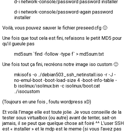
d-i network-console/password password installer
d-i network-console/password-again password
installer
Voilà, vous pouvez sauver le fichier preseed.cfg 🙂
Une fois que tout cela est fini, refaisons le petit MD5 pour
qu’il gueule pas
md5sum `find -follow -type f` > md5sum.txt
Une fois tout ça fini, recréons notre image iso custom 🙂
mkisofs -o ../debian503_ssh_netinstall.iso -r -J -
no-emul-boot -boot-load-size 4 -boot-info-table -
b isolinux/isolinux.bin -c isolinux/boot.cat
../isocustom
(Toujours en une fois , foutu wordpress xD)
Et voilà l’image elle est toute jolie. Je vous conseille de la
tester sous virtualbox (ou autre) avant de tenter, sait-on
jamais, il se peut que quelque chose ait foiré ^^ L’user SSH
est « installer » et le mdp est le meme (si vous l’avez pas