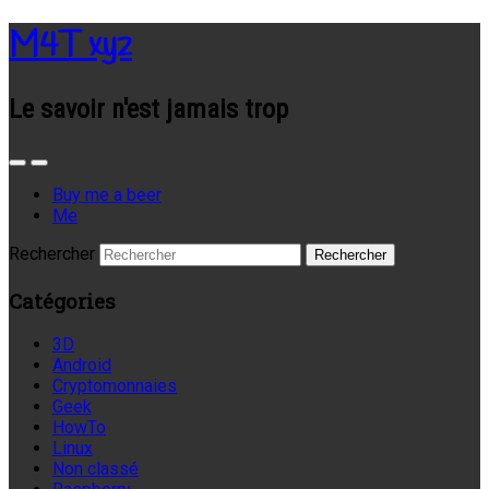
M4T xyz
Le savoir n'est jamais trop
Buy me a beer
Me
Rechercher
Catégories
3D
Android
Cryptomonnaies
Geek
HowTo
Linux
Non classé