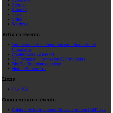
Raspberry
Réseau
Sécurité
Ticks
Video
Windows
Articles récents
Déploiement et configuration avec Boxstarter et
Chocolatey
Architectures OpenVPN
RDP Wrapper – Connexion RDP multiples
DietPi – Raspbian en mieux
Hidden Service Tor
Liens
Flux RSS
Commentaires récents
Solution de backup complète avec rotation | M4T xyz