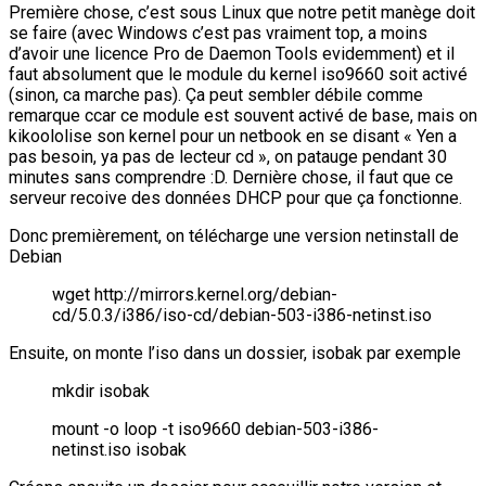
Première chose, c’est sous Linux que notre petit manège doit
se faire (avec Windows c’est pas vraiment top, a moins
d’avoir une licence Pro de Daemon Tools evidemment) et il
faut absolument que le module du kernel iso9660 soit activé
(sinon, ca marche pas). Ça peut sembler débile comme
remarque ccar ce module est souvent activé de base, mais on
kikoololise son kernel pour un netbook en se disant « Yen a
pas besoin, ya pas de lecteur cd », on patauge pendant 30
minutes sans comprendre :D. Dernière chose, il faut que ce
serveur recoive des données DHCP pour que ça fonctionne.
Donc premièrement, on télécharge une version netinstall de
Debian
wget http://mirrors.kernel.org/debian-
cd/5.0.3/i386/iso-cd/debian-503-i386-netinst.iso
Ensuite, on monte l’iso dans un dossier, isobak par exemple
mkdir isobak
mount -o loop -t iso9660 debian-503-i386-
netinst.iso isobak