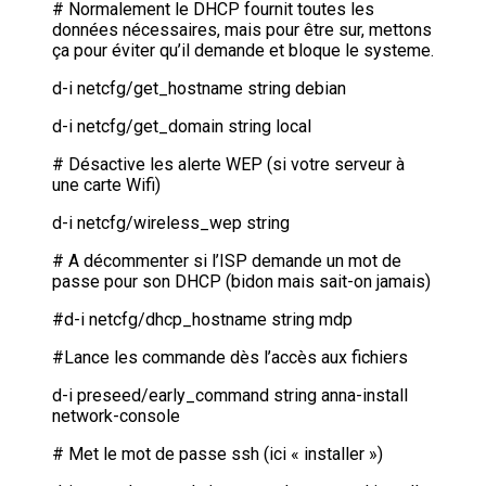
# Normalement le DHCP fournit toutes les
données nécessaires, mais pour être sur, mettons
ça pour éviter qu’il demande et bloque le systeme.
d-i netcfg/get_hostname string debian
d-i netcfg/get_domain string local
# Désactive les alerte WEP (si votre serveur à
une carte Wifi)
d-i netcfg/wireless_wep string
# A décommenter si l’ISP demande un mot de
passe pour son DHCP (bidon mais sait-on jamais)
#d-i netcfg/dhcp_hostname string mdp
#Lance les commande dès l’accès aux fichiers
d-i preseed/early_command string anna-install
network-console
# Met le mot de passe ssh (ici « installer »)