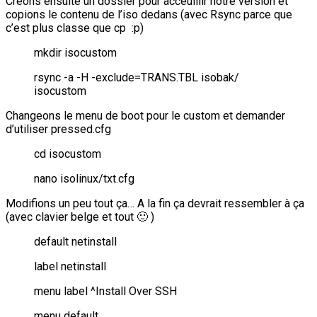
Créons ensuite un dossier pour acceuillir notre version et
copions le contenu de l’iso dedans (avec Rsync parce que
c’est plus classe que cp :p)
mkdir isocustom
rsync -a -H -exclude=TRANS.TBL isobak/
isocustom
Changeons le menu de boot pour le custom et demander
d’utiliser pressed.cfg
cd isocustom
nano isolinux/txt.cfg
Modifions un peu tout ça… A la fin ça devrait ressembler à ça
(avec clavier belge et tout 🙂 )
default netinstall
label netinstall
menu label ^Install Over SSH
menu default