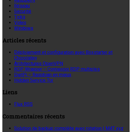
Raspberry
Réseau
Sécurité
Ticks
Video
Windows
Articles récents
Déploiement et configuration avec Boxstarter et
Chocolatey
Architectures OpenVPN
RDP Wrapper – Connexion RDP multiples
DietPi – Raspbian en mieux
Hidden Service Tor
Liens
Flux RSS
Commentaires récents
Solution de backup complète avec rotation | M4T xyz