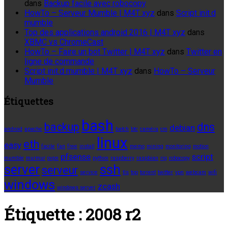
dans
Backup facile avec robocopy
HowTo – Serveur Mumble | M4T xyz
dans
Script init.d
mumble
Top des applications android 2016 | M4T xyz
dans
XBMC vs ChromeCast
HowTo – Faire un bot Twitter | M4T xyz
dans
Twitter en
ligne de commande
Script init.d mumble | M4T xyz
dans
HowTo – Serveur
Mumble
Étiquettes
bash
backup
dns
debian
android
apache
batch
btc
caméra
cm
linux
eth
easy
facile
fan
free
install
memo
mining
monitoring
motion
pfsense
script
mumble
murmur
ovpn
python
raspberry
raspbian
rig
robocopy
server
ssh
serveur
service
tls
top
torrent
twitter
vpn
webcam
wifi
windows
zcash
windows server
Étiquette :
2008 r2