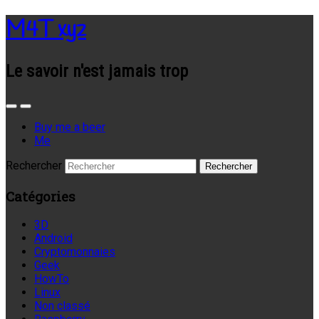
M4T xyz
Le savoir n'est jamais trop
Buy me a beer
Me
Rechercher
Catégories
3D
Android
Cryptomonnaies
Geek
HowTo
Linux
Non classé