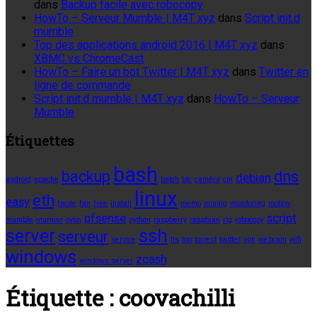
dans
Backup facile avec robocopy
HowTo – Serveur Mumble | M4T xyz
dans
Script init.d
mumble
Top des applications android 2016 | M4T xyz
dans
XBMC vs ChromeCast
HowTo – Faire un bot Twitter | M4T xyz
dans
Twitter en
ligne de commande
Script init.d mumble | M4T xyz
dans
HowTo – Serveur
Mumble
Étiquettes
bash
backup
dns
debian
android
apache
batch
btc
caméra
cm
linux
eth
easy
facile
fan
free
install
memo
mining
monitoring
motion
pfsense
script
mumble
murmur
ovpn
python
raspberry
raspbian
rig
robocopy
server
ssh
serveur
service
tls
top
torrent
twitter
vpn
webcam
wifi
windows
zcash
windows server
Étiquette :
coovachilli