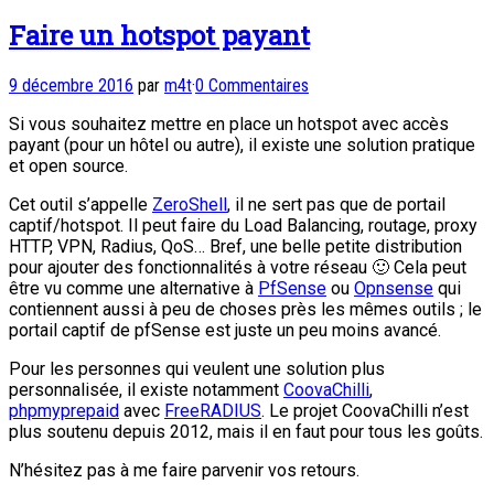
Faire un hotspot payant
9 décembre 2016
par
m4t
·
0 Commentaires
Si vous souhaitez mettre en place un hotspot avec accès
payant (pour un hôtel ou autre), il existe une solution pratique
et open source.
Cet outil s’appelle
ZeroShell
, il ne sert pas que de portail
captif/hotspot. Il peut faire du Load Balancing, routage, proxy
HTTP, VPN, Radius, QoS… Bref, une belle petite distribution
pour ajouter des fonctionnalités à votre réseau 🙂 Cela peut
être vu comme une alternative à
PfSense
ou
Opnsense
qui
contiennent aussi à peu de choses près les mêmes outils ; le
portail captif de pfSense est juste un peu moins avancé.
Pour les personnes qui veulent une solution plus
personnalisée, il existe notamment
CoovaChilli
,
phpmyprepaid
avec
FreeRADIUS
. Le projet CoovaChilli n’est
plus soutenu depuis 2012, mais il en faut pour tous les goûts.
N’hésitez pas à me faire parvenir vos retours.