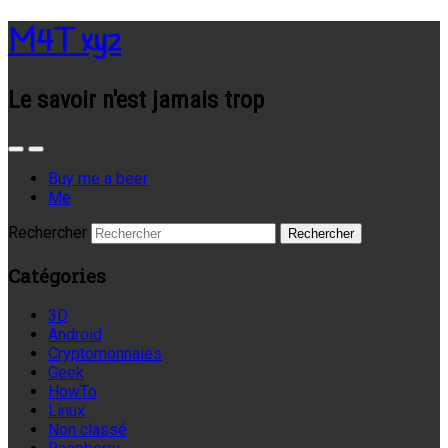
M4T xyz
Le savoir n'est jamais trop
Buy me a beer
Me
Rechercher
Catégories
3D
Android
Cryptomonnaies
Geek
HowTo
Linux
Non classé