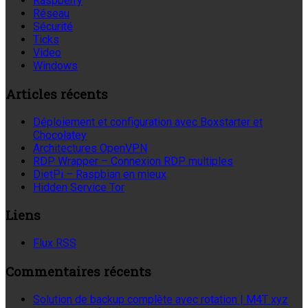
Raspberry
Réseau
Sécurité
Ticks
Video
Windows
Articles récents
Déploiement et configuration avec Boxstarter et
Chocolatey
Architectures OpenVPN
RDP Wrapper – Connexion RDP multiples
DietPi – Raspbian en mieux
Hidden Service Tor
Liens
Flux RSS
Commentaires récents
Solution de backup complète avec rotation | M4T xyz