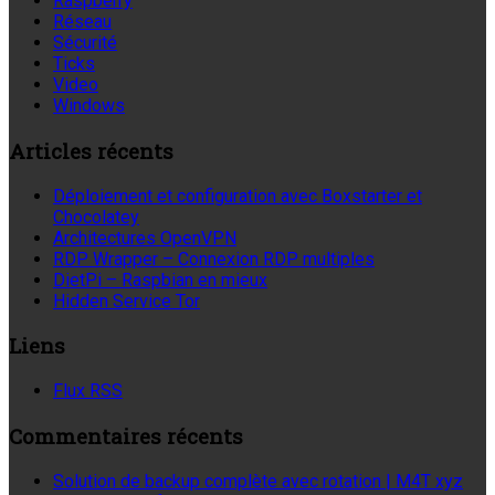
Raspberry
Réseau
Sécurité
Ticks
Video
Windows
Articles récents
Déploiement et configuration avec Boxstarter et
Chocolatey
Architectures OpenVPN
RDP Wrapper – Connexion RDP multiples
DietPi – Raspbian en mieux
Hidden Service Tor
Liens
Flux RSS
Commentaires récents
Solution de backup complète avec rotation | M4T xyz