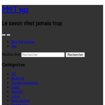
M4T xyz
Le savoir n'est jamais trop
Buy me a beer
Me
Rechercher
Catégories
3D
Android
Cryptomonnaies
Geek
HowTo
Linux
Non classé