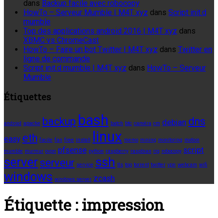
dans
Backup facile avec robocopy
HowTo – Serveur Mumble | M4T xyz
dans
Script init.d
mumble
Top des applications android 2016 | M4T xyz
dans
XBMC vs ChromeCast
HowTo – Faire un bot Twitter | M4T xyz
dans
Twitter en
ligne de commande
Script init.d mumble | M4T xyz
dans
HowTo – Serveur
Mumble
Étiquettes
bash
backup
dns
debian
android
apache
batch
btc
caméra
cm
linux
eth
easy
facile
fan
free
install
memo
mining
monitoring
motion
pfsense
script
mumble
murmur
ovpn
python
raspberry
raspbian
rig
robocopy
server
ssh
serveur
service
tls
top
torrent
twitter
vpn
webcam
wifi
windows
zcash
windows server
Étiquette :
impression