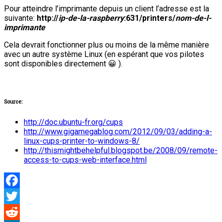
Pour atteindre l’imprimante depuis un client l’adresse est la
suivante:
http://
ip-de-la-raspberry
:631/printers/
nom-de-l-
imprimante
Cela devrait fonctionner plus ou moins de la même manière
avec un autre système Linux (en espérant que vos pilotes
sont disponibles directement 😀 ).
Source:
http://doc.ubuntu-fr.org/cups
http://www.gigamegablog.com/2012/09/03/adding-a-
linux-cups-printer-to-windows-8/
http://thismightbehelpful.blogspot.be/2008/09/remote-
access-to-cups-web-interface.html
Facebook
Twitter