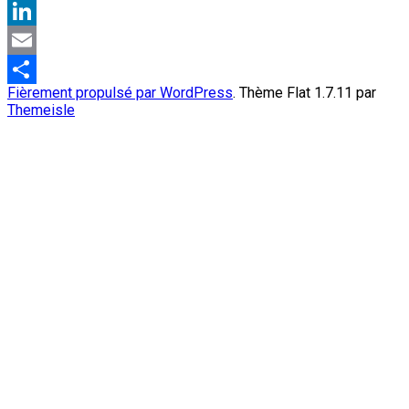
Reddit
LinkedIn
Email
Fièrement propulsé par WordPress
. Thème Flat 1.7.11 par
Partager
Themeisle