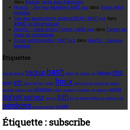
dans
Backup facile avec robocopy
HowTo – Serveur Mumble | M4T xyz
dans
Script init.d
mumble
Top des applications android 2016 | M4T xyz
dans
XBMC vs ChromeCast
HowTo – Faire un bot Twitter | M4T xyz
dans
Twitter en
ligne de commande
Script init.d mumble | M4T xyz
dans
HowTo – Serveur
Mumble
Étiquettes
bash
backup
dns
debian
android
apache
batch
btc
caméra
cm
linux
eth
easy
facile
fan
free
install
memo
mining
monitoring
motion
pfsense
script
mumble
murmur
ovpn
python
raspberry
raspbian
rig
robocopy
server
ssh
serveur
service
tls
top
torrent
twitter
vpn
webcam
wifi
windows
zcash
windows server
Étiquette :
subscribe