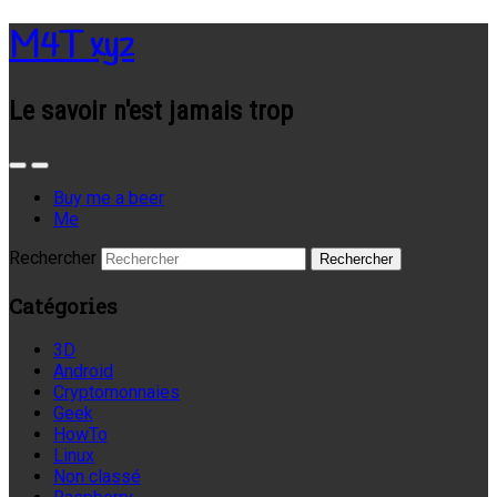
M4T xyz
Le savoir n'est jamais trop
Buy me a beer
Me
Rechercher
Catégories
3D
Android
Cryptomonnaies
Geek
HowTo
Linux
Non classé