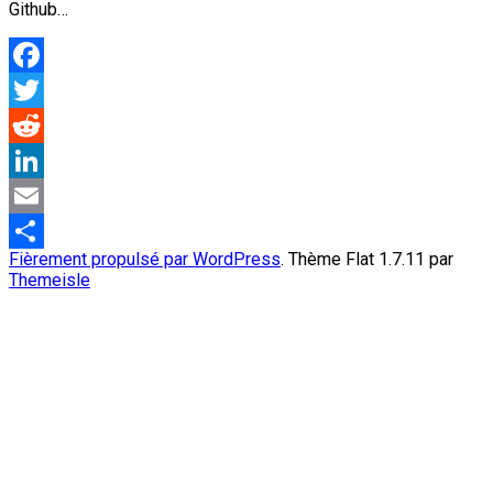
Github…
Facebook
Twitter
Reddit
LinkedIn
Email
Fièrement propulsé par WordPress
. Thème Flat 1.7.11 par
Partager
Themeisle