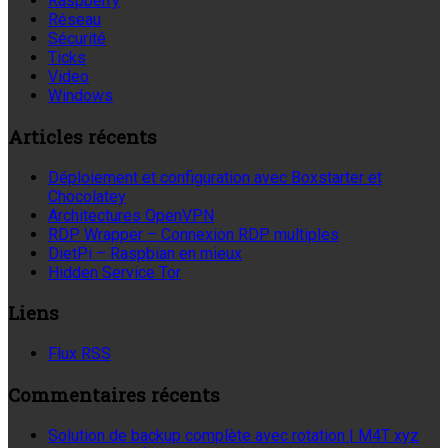
Raspberry
Réseau
Sécurité
Ticks
Video
Windows
Articles récents
Déploiement et configuration avec Boxstarter et
Chocolatey
Architectures OpenVPN
RDP Wrapper – Connexion RDP multiples
DietPi – Raspbian en mieux
Hidden Service Tor
Liens
Flux RSS
Commentaires récents
Solution de backup complète avec rotation | M4T xyz