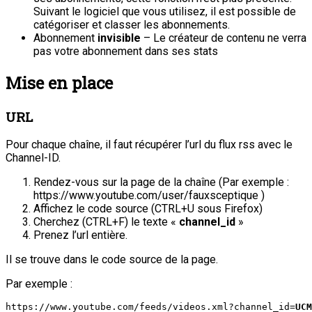
Suivant le logiciel que vous utilisez, il est possible de
catégoriser et classer les abonnements.
Abonnement
invisible
– Le créateur de contenu ne verra
pas votre abonnement dans ses stats
Mise en place
URL
Pour chaque chaîne, il faut récupérer l’url du flux rss avec le
Channel-ID.
Rendez-vous sur la page de la chaîne (Par exemple :
https://www.youtube.com/user/fauxsceptique )
Affichez le code source (CTRL+U sous Firefox)
Cherchez (CTRL+F) le texte «
channel_id
»
Prenez l’url entière.
Il se trouve dans le code source de la page.
Par exemple :
https://www.youtube.com/feeds/videos.xml?channel_id=
UCM