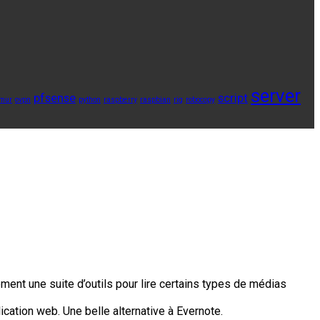
server
pfsense
script
mur
ovpn
python
raspberry
raspbian
rig
robocopy
ment une suite d’outils pour lire certains types de médias
ication web. Une belle alternative à Evernote.