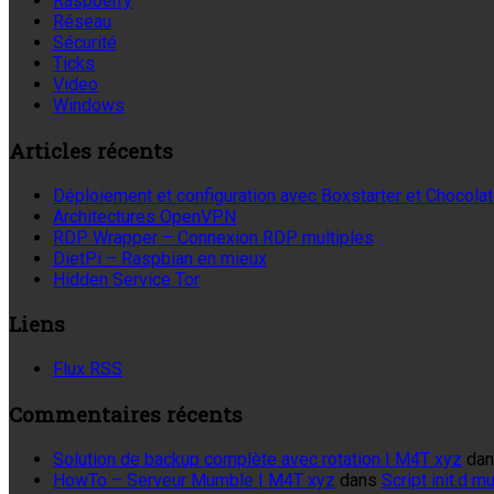
Raspberry
Réseau
Sécurité
Ticks
Video
Windows
Articles récents
Déploiement et configuration avec Boxstarter et Chocola
Architectures OpenVPN
RDP Wrapper – Connexion RDP multiples
DietPi – Raspbian en mieux
Hidden Service Tor
Liens
Flux RSS
Commentaires récents
Solution de backup complète avec rotation | M4T xyz
da
HowTo – Serveur Mumble | M4T xyz
dans
Script init.d 