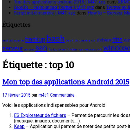
Top des applications android 2016 | M4T xyz
dans
XBMC
HowTo – Faire un bot Twitter | M4T xyz
dans
Twitter en
Script init.d mumble | M4T xyz
dans
HowTo – Serveur M
Étiquettes
bash
backup
dns
debian
ea
android
apache
batch
btc
caméra
cm
ssh
window
serveur
service
tls
top
torrent
twitter
vpn
webcam
wifi
Étiquette :
top 10
Mon top des applications Android 2015
17 février 2015
par
m4t
·
1 Commentaire
Voici les applications indispensables pour Android
ES Explorateur de fichiers
– Permet de parcourir les dossi
(musique, images, documents,…).
Keep
– Application qui permet de noter des petits post-it