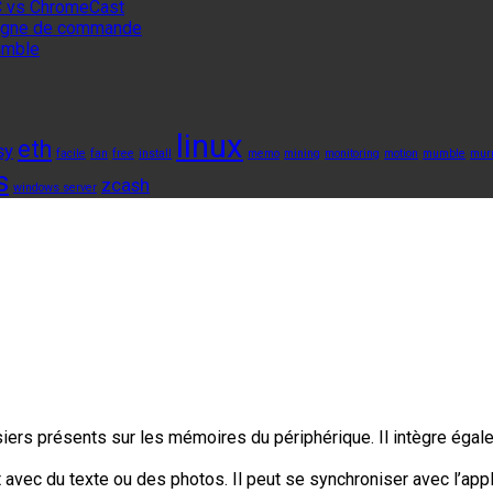
 vs ChromeCast
 ligne de commande
umble
linux
eth
sy
facile
fan
free
install
memo
mining
monitoring
motion
mumble
mur
s
zcash
windows server
ers présents sur les mémoires du périphérique. Il intègre égale
 avec du texte ou des photos. Il peut se synchroniser avec l’appl