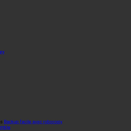
tey
ns
Backup facile avec robocopy
mumble