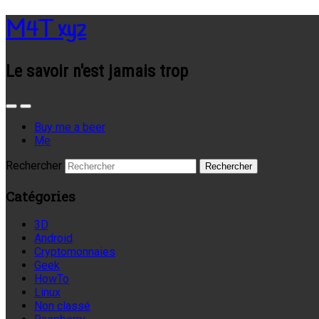
M4T xyz
Le savoir n'est jamais trop
Buy me a beer
Me
Rechercher
Catégories
3D
Android
Cryptomonnaies
Geek
HowTo
Linux
Non classé