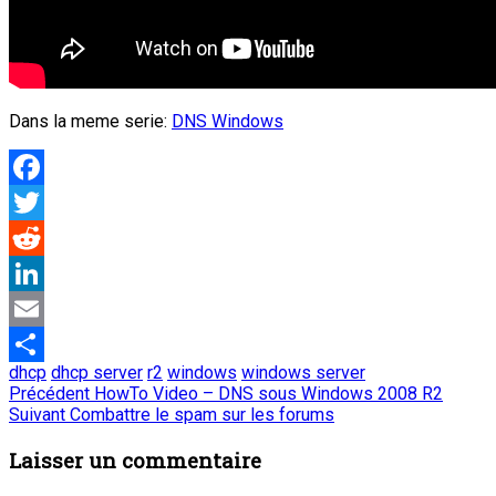
Dans la meme serie:
DNS Windows
Facebook
Twitter
Reddit
LinkedIn
Email
dhcp
dhcp server
r2
windows
windows server
Partager
Navigation
Article
Précédent
HowTo Video – DNS sous Windows 2008 R2
Article
précédent
Suivant
Combattre le spam sur les forums
de
suivant
:
:
Laisser un commentaire
l’article