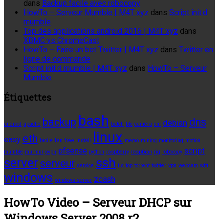
dans
Backup facile avec robocopy
HowTo – Serveur Mumble | M4T xyz
dans
Script init.d
mumble
Top des applications android 2016 | M4T xyz
dans
XBMC vs ChromeCast
HowTo – Faire un bot Twitter | M4T xyz
dans
Twitter en
ligne de commande
Script init.d mumble | M4T xyz
dans
HowTo – Serveur
Mumble
Étiquettes
bash
backup
dns
debian
android
apache
batch
btc
caméra
cm
linux
eth
easy
facile
fan
free
install
memo
mining
monitoring
motion
pfsense
script
mumble
murmur
ovpn
python
raspberry
raspbian
rig
robocopy
server
ssh
serveur
service
tls
top
torrent
twitter
vpn
webcam
wifi
windows
zcash
windows server
HowTo Video – Serveur DHCP sur
Windows Server 2008 r2