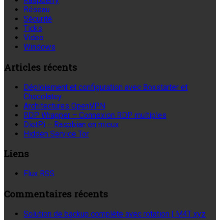
Raspberry
Réseau
Sécurité
Ticks
Video
Windows
Articles récents
Déploiement et configuration avec Boxstarter et
Chocolatey
Architectures OpenVPN
RDP Wrapper – Connexion RDP multiples
DietPi – Raspbian en mieux
Hidden Service Tor
Liens
Flux RSS
Commentaires récents
Solution de backup complète avec rotation | M4T xyz