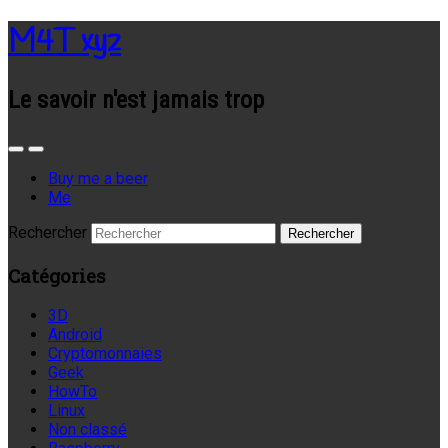
M4T xyz
Le savoir n'est jamais trop
Buy me a beer
Me
Rechercher
Catégories
3D
Android
Cryptomonnaies
Geek
HowTo
Linux
Non classé