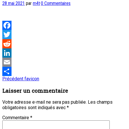
28 mai 2021
par
m4t
·
0 Commentaires
Facebook
Twitter
Reddit
LinkedIn
Email
Navigation
Article
Précédent
favicon
Partager
précédent
de
:
Laisser un commentaire
l’article
Votre adresse e-mail ne sera pas publiée.
Les champs
obligatoires sont indiqués avec
*
Commentaire
*