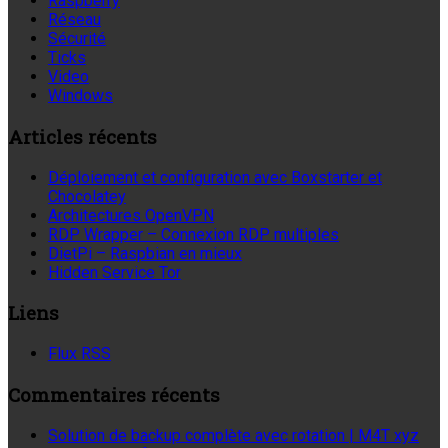
Raspberry
Réseau
Sécurité
Ticks
Video
Windows
Articles récents
Déploiement et configuration avec Boxstarter et
Chocolatey
Architectures OpenVPN
RDP Wrapper – Connexion RDP multiples
DietPi – Raspbian en mieux
Hidden Service Tor
Liens
Flux RSS
Commentaires récents
Solution de backup complète avec rotation | M4T xyz