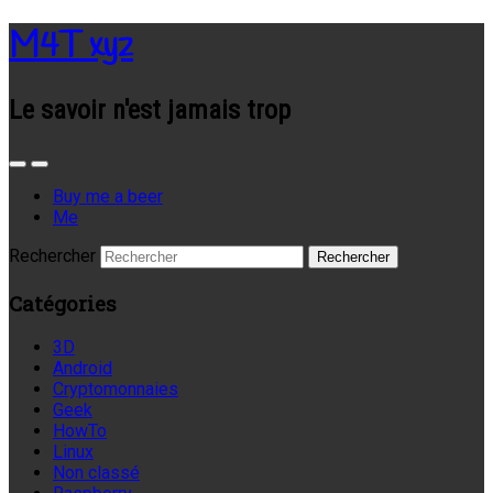
M4T xyz
Le savoir n'est jamais trop
Buy me a beer
Me
Rechercher
Catégories
3D
Android
Cryptomonnaies
Geek
HowTo
Linux
Non classé