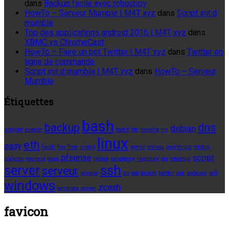
dans
Backup facile avec robocopy
HowTo – Serveur Mumble | M4T xyz
dans
Script init.d
mumble
Top des applications android 2016 | M4T xyz
dans
XBMC vs ChromeCast
HowTo – Faire un bot Twitter | M4T xyz
dans
Twitter en
ligne de commande
Script init.d mumble | M4T xyz
dans
HowTo – Serveur
Mumble
Étiquettes
bash
backup
dns
debian
android
apache
batch
btc
caméra
cm
linux
eth
easy
facile
fan
free
install
memo
mining
monitoring
motion
pfsense
script
mumble
murmur
ovpn
python
raspberry
raspbian
rig
robocopy
server
ssh
serveur
service
tls
top
torrent
twitter
vpn
webcam
wifi
windows
zcash
windows server
favicon