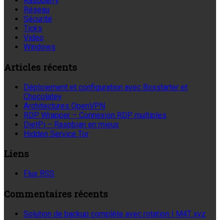
Raspberry
Réseau
Sécurité
Ticks
Video
Windows
Articles récents
Déploiement et configuration avec Boxstarter et
Chocolatey
Architectures OpenVPN
RDP Wrapper – Connexion RDP multiples
DietPi – Raspbian en mieux
Hidden Service Tor
Liens
Flux RSS
Commentaires récents
Solution de backup complète avec rotation | M4T xyz