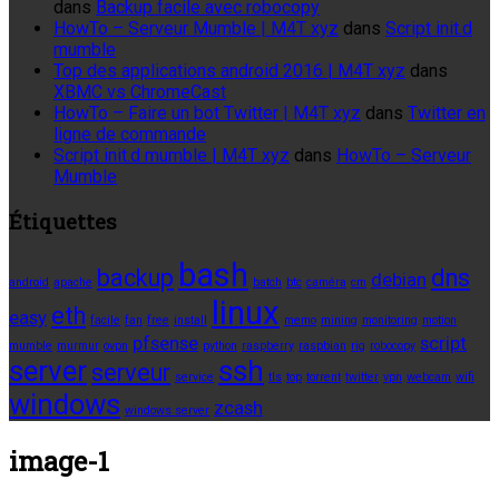
dans
Backup facile avec robocopy
HowTo – Serveur Mumble | M4T xyz
dans
Script init.d
mumble
Top des applications android 2016 | M4T xyz
dans
XBMC vs ChromeCast
HowTo – Faire un bot Twitter | M4T xyz
dans
Twitter en
ligne de commande
Script init.d mumble | M4T xyz
dans
HowTo – Serveur
Mumble
Étiquettes
bash
backup
dns
debian
android
apache
batch
btc
caméra
cm
linux
eth
easy
facile
fan
free
install
memo
mining
monitoring
motion
pfsense
script
mumble
murmur
ovpn
python
raspberry
raspbian
rig
robocopy
server
ssh
serveur
service
tls
top
torrent
twitter
vpn
webcam
wifi
windows
zcash
windows server
image-1