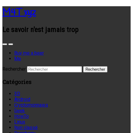
M4T xyz
Le savoir n'est jamais trop
Buy me a beer
Me
Rechercher
Catégories
3D
Android
Cryptomonnaies
Geek
HowTo
Linux
Non classé