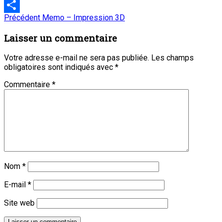
Email
Navigation
Article
Précédent
Memo – Impression 3D
Partager
précédent
de
:
Laisser un commentaire
l’article
Votre adresse e-mail ne sera pas publiée.
Les champs
obligatoires sont indiqués avec
*
Commentaire
*
Nom
*
E-mail
*
Site web