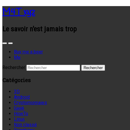
M4T xyz
Le savoir n'est jamais trop
Buy me a beer
Me
Rechercher
Catégories
3D
Android
Cryptomonnaies
Geek
HowTo
Linux
Non classé