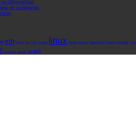
 vs ChromeCast
 ligne de commande
umble
linux
eth
sy
facile
fan
free
install
memo
mining
monitoring
motion
mumble
mur
s
zcash
windows server