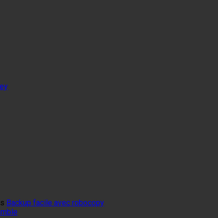
tey
ns
Backup facile avec robocopy
mumble