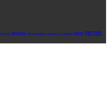
server
pfsense
script
mur
ovpn
python
raspberry
raspbian
rig
robocopy