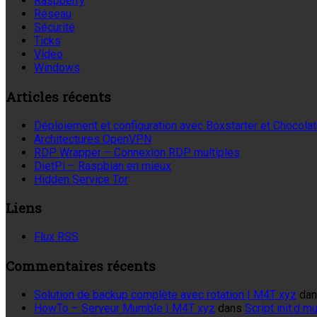
Raspberry
Réseau
Sécurité
Ticks
Video
Windows
Articles récents
Déploiement et configuration avec Boxstarter et Chocola
Architectures OpenVPN
RDP Wrapper – Connexion RDP multiples
DietPi – Raspbian en mieux
Hidden Service Tor
Liens
Flux RSS
Commentaires récents
Solution de backup complète avec rotation | M4T xyz
da
HowTo – Serveur Mumble | M4T xyz
dans
Script init.d 