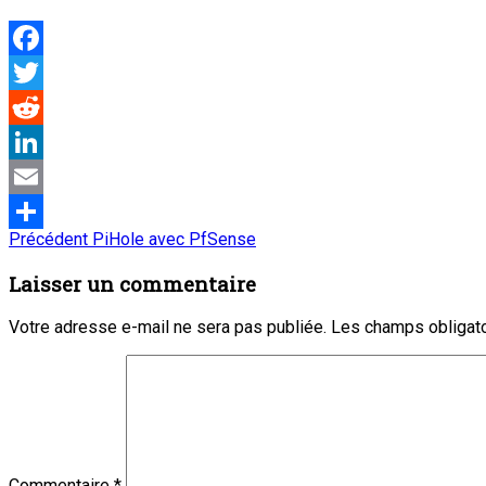
Facebook
Twitter
Reddit
LinkedIn
Email
Navigation
Article
Précédent
PiHole avec PfSense
Partager
précédent
de
:
Laisser un commentaire
l’article
Votre adresse e-mail ne sera pas publiée.
Les champs obligato
Commentaire
*