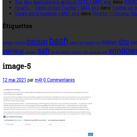
Top des applications android 2016 | M4T xyz
dans
XBMC
HowTo – Faire un bot Twitter | M4T xyz
dans
Twitter en
Script init.d mumble | M4T xyz
dans
HowTo – Serveur M
Étiquettes
bash
backup
dns
debian
ea
android
apache
batch
btc
caméra
cm
ssh
window
serveur
service
tls
top
torrent
twitter
vpn
webcam
wifi
image-5
12 mai 2021
par
m4t
·
0 Commentaires