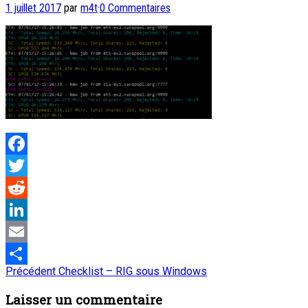
1 juillet 2017
par
m4t
·
0 Commentaires
Facebook
Twitter
Reddit
LinkedIn
Email
Navigation
Article
Précédent
Checklist – RIG sous Windows
Partager
précédent
de
:
Laisser un commentaire