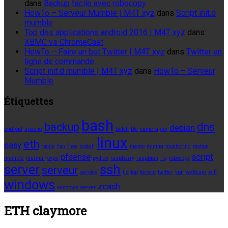
dans
Backup facile avec robocopy
HowTo – Serveur Mumble | M4T xyz
dans
Script init.d
mumble
Top des applications android 2016 | M4T xyz
dans
XBMC vs ChromeCast
HowTo – Faire un bot Twitter | M4T xyz
dans
Twitter en
ligne de commande
Script init.d mumble | M4T xyz
dans
HowTo – Serveur
Mumble
Étiquettes
bash
backup
dns
debian
android
apache
batch
btc
caméra
cm
linux
eth
easy
facile
fan
free
install
memo
mining
monitoring
motion
pfsense
script
mumble
murmur
ovpn
python
raspberry
raspbian
rig
robocopy
server
ssh
serveur
service
tls
top
torrent
twitter
vpn
webcam
wifi
windows
zcash
windows server
ETH claymore