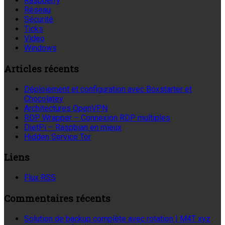
Raspberry
Réseau
Sécurité
Ticks
Video
Windows
Articles récents
Déploiement et configuration avec Boxstarter et
Chocolatey
Architectures OpenVPN
RDP Wrapper – Connexion RDP multiples
DietPi – Raspbian en mieux
Hidden Service Tor
Liens
Flux RSS
Commentaires récents
Solution de backup complète avec rotation | M4T xyz