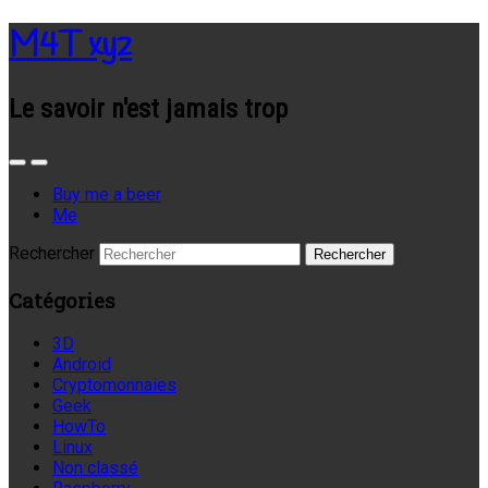
M4T xyz
Le savoir n'est jamais trop
Buy me a beer
Me
Rechercher
Catégories
3D
Android
Cryptomonnaies
Geek
HowTo
Linux
Non classé