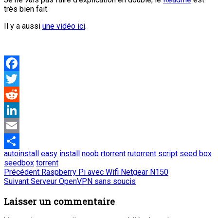
très bien fait.
Il y a aussi
une vidéo ici
.
Facebook
Twitter
Reddit
LinkedIn
Email
autoinstall
easy
install
noob
rtorrent
rutorrent
script
seed box
Partager
seedbox
torrent
Navigation
Article
Précédent
Raspberry Pi avec Wifi Netgear N150
Article
précédent
Suivant
Serveur OpenVPN sans soucis
de
suivant
:
:
Laisser un commentaire
l’article