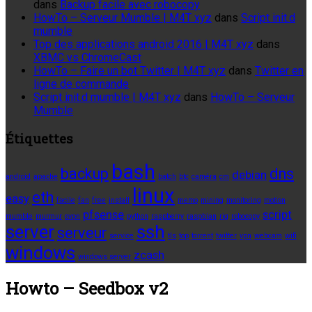
dans
Backup facile avec robocopy
HowTo – Serveur Mumble | M4T xyz
dans
Script init.d
mumble
Top des applications android 2016 | M4T xyz
dans
XBMC vs ChromeCast
HowTo – Faire un bot Twitter | M4T xyz
dans
Twitter en
ligne de commande
Script init.d mumble | M4T xyz
dans
HowTo – Serveur
Mumble
Étiquettes
bash
backup
dns
debian
android
apache
batch
btc
caméra
cm
linux
eth
easy
facile
fan
free
install
memo
mining
monitoring
motion
pfsense
script
mumble
murmur
ovpn
python
raspberry
raspbian
rig
robocopy
server
ssh
serveur
service
tls
top
torrent
twitter
vpn
webcam
wifi
windows
zcash
windows server
Howto – Seedbox v2