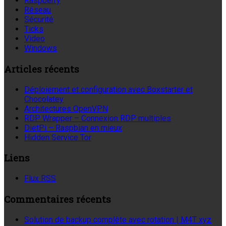
Raspberry
Réseau
Sécurité
Ticks
Video
Windows
Articles récents
Déploiement et configuration avec Boxstarter et
Chocolatey
Architectures OpenVPN
RDP Wrapper – Connexion RDP multiples
DietPi – Raspbian en mieux
Hidden Service Tor
Liens
Flux RSS
Commentaires récents
Solution de backup complète avec rotation | M4T xyz