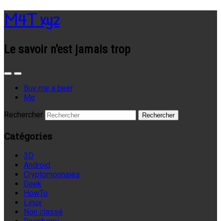
M4T xyz
Le savoir n'est jamais trop
Buy me a beer
Me
Rechercher
Catégories
3D
Android
Cryptomonnaies
Geek
HowTo
Linux
Non classé