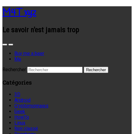
M4T xyz
Le savoir n'est jamais trop
Buy me a beer
Me
Rechercher
Catégories
3D
Android
Cryptomonnaies
Geek
HowTo
Linux
Non classé