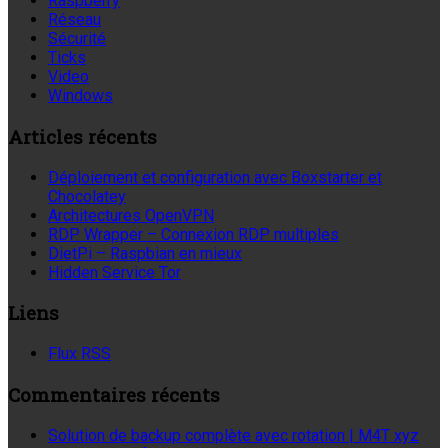
Raspberry
Réseau
Sécurité
Ticks
Video
Windows
Articles récents
Déploiement et configuration avec Boxstarter et
Chocolatey
Architectures OpenVPN
RDP Wrapper – Connexion RDP multiples
DietPi – Raspbian en mieux
Hidden Service Tor
Liens
Flux RSS
Commentaires récents
Solution de backup complète avec rotation | M4T xyz