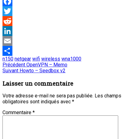
Facebook
Twitter
Reddit
LinkedIn
Email
n150
netgear
wifi
wireless
wna1000
Partager
Navigation
Article
Précédent
OpenVPN – Memo
Article
précédent
Suivant
Howto – Seedbox v2
de
suivant
:
:
Laisser un commentaire
l’article
Votre adresse e-mail ne sera pas publiée.
Les champs
obligatoires sont indiqués avec
*
Commentaire
*