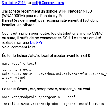
3 octobre 2015
par
m4t
·
0 Commentaires
J’ai acheté récemment un dongle Wi-Fi Netgear N150
(WNA1000M) pour ma Raspberry Pi.
Il n’est (évidemment) pas reconnu nativement, il faut donc
installer les pilotes.
Ceci vaut a priori pour toutes les distributions, même OSMC
ou autre, il suffit de se connecter en SSH. Les tests ont été
réalisés sur une
Diet-Pi
.
Voici comment faire…
Éditer le fichier
/etc/rc.local
et ajouter avant le
exit 0
nano /etc/rc.local
modprobe 8192cu  

echo "0846 9043" > /sys/bus/usb/drivers/rtl8192cu/new_i
ifdown wlan0  

ifup wlan0
Éditer le fichier
/etc/modprobe.d/netgear_n150.conf
nano /etc/modprobe.d/netgear_n150.conf
install 8192cu /sbin/modprobe --ignore-install 8192cu; 