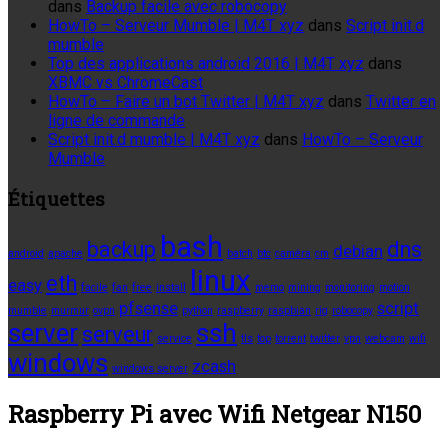
dans
Backup facile avec robocopy
HowTo – Serveur Mumble | M4T xyz
dans
Script init.d
mumble
Top des applications android 2016 | M4T xyz
dans
XBMC vs ChromeCast
HowTo – Faire un bot Twitter | M4T xyz
dans
Twitter en
ligne de commande
Script init.d mumble | M4T xyz
dans
HowTo – Serveur
Mumble
Étiquettes
bash
backup
dns
debian
android
apache
batch
btc
caméra
cm
linux
eth
easy
facile
fan
free
install
memo
mining
monitoring
motion
pfsense
script
mumble
murmur
ovpn
python
raspberry
raspbian
rig
robocopy
server
ssh
serveur
service
tls
top
torrent
twitter
vpn
webcam
wifi
windows
zcash
windows server
Raspberry Pi avec Wifi Netgear N150