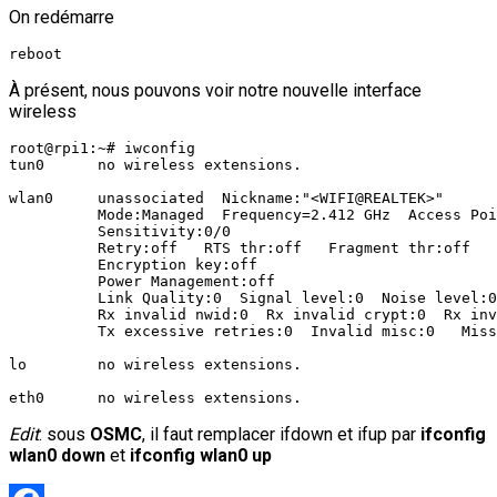
On redémarre
reboot
À présent, nous pouvons voir notre nouvelle interface
wireless
root@rpi1:~# iwconfig

tun0      no wireless extensions.

wlan0     unassociated  Nickname:"<WIFI@REALTEK>"

          Mode:Managed  Frequency=2.412 GHz  Access Poi
          Sensitivity:0/0

          Retry:off   RTS thr:off   Fragment thr:off

          Encryption key:off

          Power Management:off

          Link Quality:0  Signal level:0  Noise level:0

          Rx invalid nwid:0  Rx invalid crypt:0  Rx inv
          Tx excessive retries:0  Invalid misc:0   Miss
lo        no wireless extensions.

Edit
: sous
OSMC
, il faut remplacer ifdown et ifup par
ifconfig
wlan0 down
et
ifconfig wlan0 up