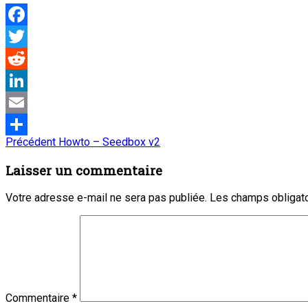
Facebook
Twitter
Reddit
LinkedIn
Email
Navigation
Article
Précédent
Howto – Seedbox v2
Partager
précédent
de
:
Laisser un commentaire
l’article
Votre adresse e-mail ne sera pas publiée.
Les champs obligato
Commentaire
*