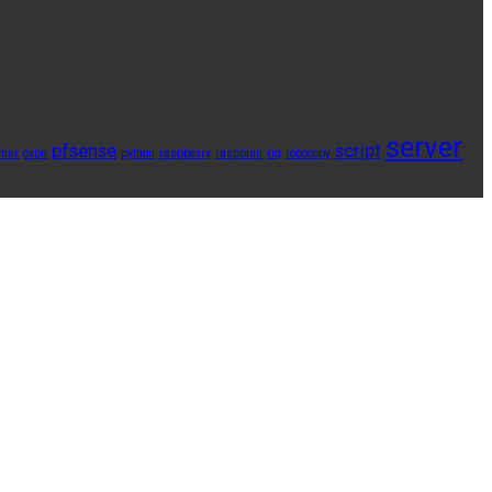
server
pfsense
script
mur
ovpn
python
raspberry
raspbian
rig
robocopy