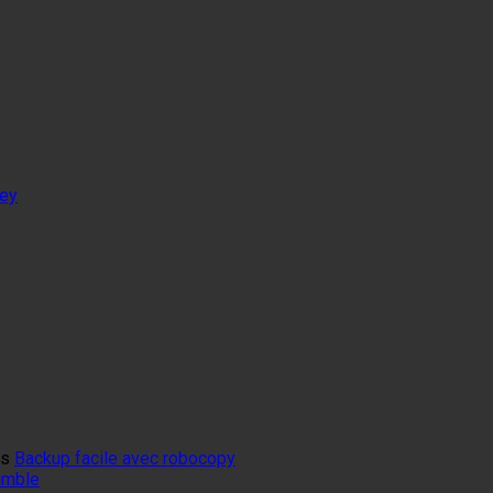
tey
ns
Backup facile avec robocopy
mumble