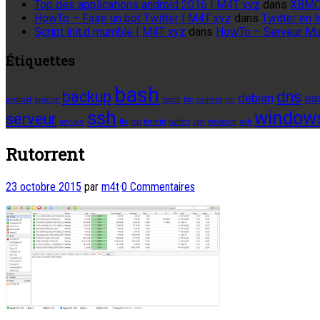
Top des applications android 2016 | M4T xyz
dans
XBMC
HowTo – Faire un bot Twitter | M4T xyz
dans
Twitter en
Script init.d mumble | M4T xyz
dans
HowTo – Serveur M
Étiquettes
bash
backup
dns
debian
ea
android
apache
batch
btc
caméra
cm
ssh
window
serveur
service
tls
top
torrent
twitter
vpn
webcam
wifi
Rutorrent
23 octobre 2015
par
m4t
·
0 Commentaires