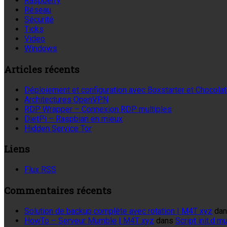
Raspberry
Réseau
Sécurité
Ticks
Video
Windows
Articles récents
Déploiement et configuration avec Boxstarter et Chocola
Architectures OpenVPN
RDP Wrapper – Connexion RDP multiples
DietPi – Raspbian en mieux
Hidden Service Tor
Liens
Flux RSS
Commentaires récents
Solution de backup complète avec rotation | M4T xyz
da
HowTo – Serveur Mumble | M4T xyz
dans
Script init.d 