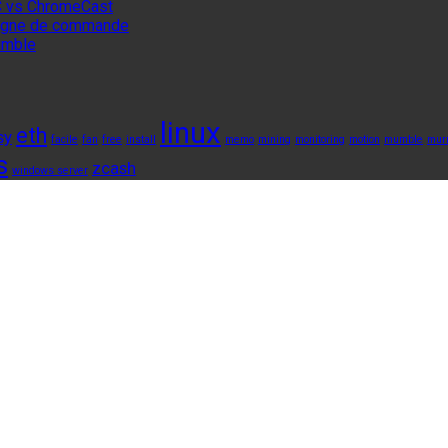
 vs ChromeCast
 ligne de commande
umble
linux
eth
sy
facile
fan
free
install
memo
mining
monitoring
motion
mumble
mur
s
zcash
windows server