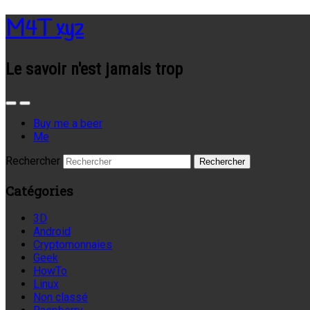
M4T xyz
Le savoir n'est jamais trop
Buy me a beer
Me
Rechercher
Catégories
3D
Android
Cryptomonnaies
Geek
HowTo
Linux
Non classé